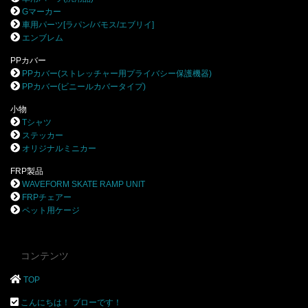
Gマーカー
車用パーツ[ラパン/バモス/エブリイ]
エンブレム
PPカバー
PPカバー(ストレッチャー用プライバシー保護機器)
PPカバー(ビニールカバータイプ)
小物
Tシャツ
ステッカー
オリジナルミニカー
FRP製品
WAVEFORM SKATE RAMP UNIT
FRPチェアー
ペット用ケージ
コンテンツ
TOP
こんにちは！ ブローです！