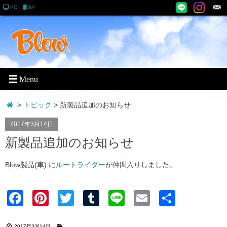
PC
SP
>
トピック
> 新製品追加のお知らせ
2017年3月14日
新製品追加のお知らせ
Blow製品(車) に
ルートライダー
が仲間入りしました。
Faceb
Pinter
Twitter
Tumblr
Line
Email
共有
ook
est
2017年3月14日