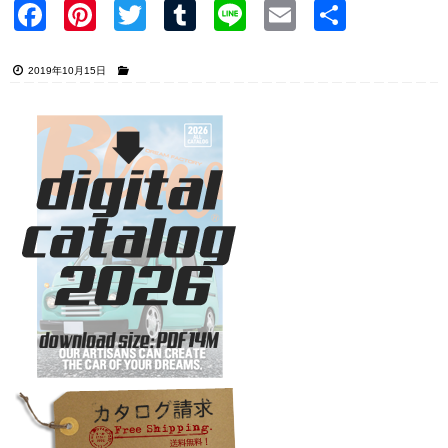
Faceb
Pinter
Twitter
Tumblr
Line
Email
共有
ook
est
2019年10月15日