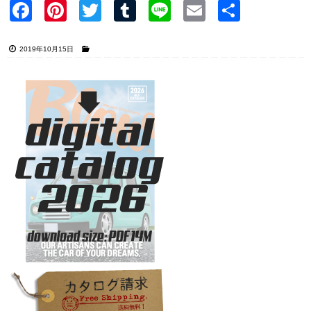
Faceb
Pinter
Twitter
Tumblr
Line
Email
共有
ook
est
2019年10月15日