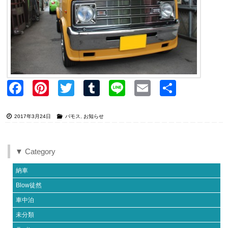
Faceb
Pinter
Twitter
Tumblr
Line
Email
共有
ook
est
2017年3月24日
バモス
,
お知らせ
▼ Category
納車
Blow徒然
車中泊
未分類