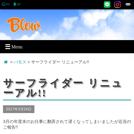
PC
SP
>
バモス
> サーフライダー リニューアル!!
サーフライダー リニュ
ーアル!!
2017年3月24日
3月の年度末のお仕事に翻弄されて遅くなってしまいましたが近況の
ご報告!!