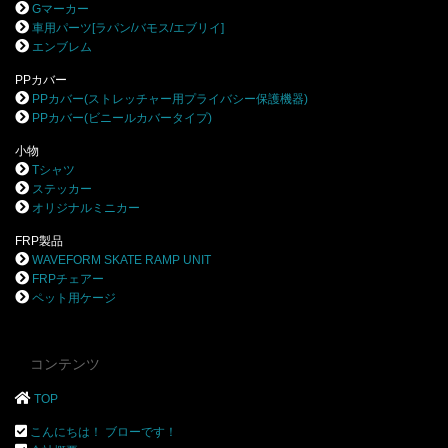
Gマーカー
車用パーツ[ラパン/バモス/エブリイ]
エンブレム
PPカバー
PPカバー(ストレッチャー用プライバシー保護機器)
PPカバー(ビニールカバータイプ)
小物
Tシャツ
ステッカー
オリジナルミニカー
FRP製品
WAVEFORM SKATE RAMP UNIT
FRPチェアー
ペット用ケージ
コンテンツ
TOP
こんにちは！ ブローです！