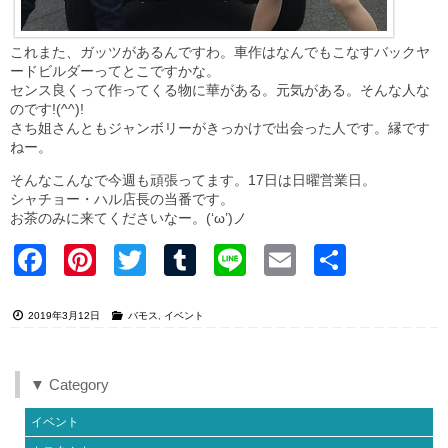
これまた、ガッツがあるんですわ。車作はなんでもこなすバックヤ
ードビルダーってとこですかな。
センス良くって作ってくる物に華がある。元気がある。そんな人な
のです!(^^)!
さち姐さんともジャンボリーがきっかけで出会った人です。縁です
ねー。
そんなこんなで今週も頑張ってます。17日は日曜営業日。
シャチョー・ハル店長の当番です。
お茶のみに来てくださいなー。(‘ω’)ノ
Faceb
Pinter
Twitter
Tumblr
Line
Email
共有
ook
est
2019年3月12日
バモス
,
イベント
▼ Category
イベント