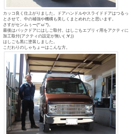
カッコ良く仕上がりました。ドアハンドルやスライドドアはつるっ
とさせて、中の補強や機構も美しくまとめれたと思います。
さすがセンムぅー(*´ω`*)。
最後はバックドアにはしご取付。はしごもエブリィ用をアクティに
加工取付(アクティの設定が無い( ;∀;))
はしごも黒に塗装しました。
こだわりのしゃちょーはこんな方。