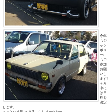
今年
もジ
ャン
ボリ
ーに
もご
参加
お願
いし
ます!
今月
中に
は日
程を
決定
します。
あっという間の10月になりそーだなー。