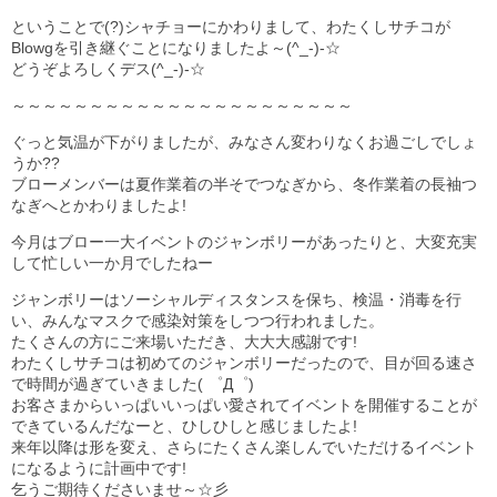
ということで(?)シャチョーにかわりまして、わたくしサチコが
Blowgを引き継ぐことになりましたよ～(^_-)-☆
どうぞよろしくデス(^_-)-☆
～～～～～～～～～～～～～～～～～～～～～～
ぐっと気温が下がりましたが、みなさん変わりなくお過ごしでしょ
うか??
ブローメンバーは夏作業着の半そでつなぎから、冬作業着の長袖つ
なぎへとかわりましたよ!
今月はブロー一大イベントのジャンボリーがあったりと、大変充実
して忙しい一か月でしたねー
ジャンボリーはソーシャルディスタンスを保ち、検温・消毒を行
い、みんなマスクで感染対策をしつつ行われました。
たくさんの方にご来場いただき、大大大感謝です!
わたくしサチコは初めてのジャンボリーだったので、目が回る速さ
で時間が過ぎていきました( ゜Д゜)
お客さまからいっぱいいっぱい愛されてイベントを開催することが
できているんだなーと、ひしひしと感じましたよ!
来年以降は形を変え、さらにたくさん楽しんでいただけるイベント
になるように計画中です!
乞うご期待くださいませ～☆彡