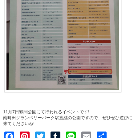
11月7日鶴間公園にて行われるイベントです!
南町田グランベリーパーク駅直結の公園ですので、ぜひぜひ遊びに
来てくださいね!
Faceb
Pinter
Twitter
Tumblr
Line
Email
共有