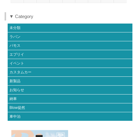
o
o
▼ Category
k
未分類
ラパン
バモス
エブリイ
イベント
カスタムカー
新製品
お知らせ
納車
Blow徒然
車中泊