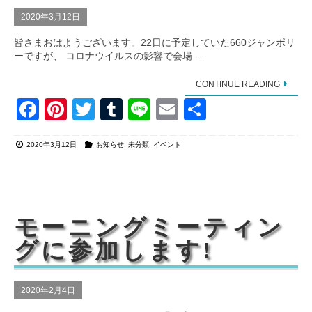
2020年3月12日
皆さまおはようございます。22日に予定していた660ジャンボリ
ーですが、 コロナウイルスの影響で会場 …
CONTINUE READING
F
Pi
T
T
Li
E
共
a
nt
wi
u
n
m
有
2020年3月12日
お知らせ
,
未分類
,
イベント
c
er
tt
m
e
ail
e
e
er
bl
b
st
r
o
モーニングミーティン
o
グに参加します!
k
2020年2月4日