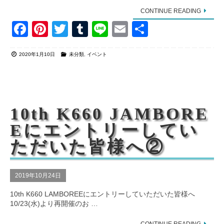
CONTINUE READING
F
Pi
T
T
Li
E
共
a
nt
wi
u
n
m
有
2020年1月10日
未分類
,
イベント
c
er
tt
m
e
ail
e
e
er
bl
b
st
r
o
10th K660 JAMBORE
o
Eにエントリーしてい
k
ただいた皆様へ②
2019年10月24日
10th K660 LAMBOREEにエントリーしていただいた皆様へ
10/23(水)より再開催のお …
CONTINUE READING