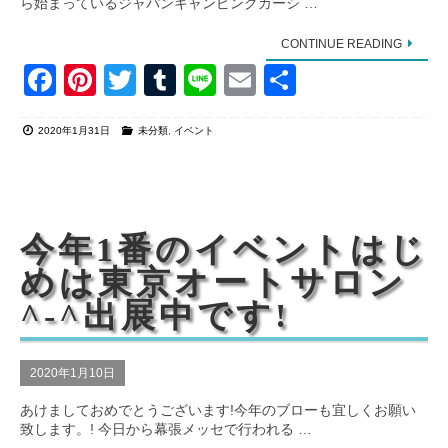
ら始まっているジャパンキャンピングカーシ …
CONTINUE READING
F
Pi
T
T
Li
E
共
a
nt
wi
u
n
m
有
2020年1月31日
未分類
,
イベント
c
er
tt
m
e
ail
e
e
er
bl
b
st
r
o
今年1番のイベントはじ
o
めは東京オートサロン
k
^-^出展中です!
2020年1月10日
あけましておめでとうございます!今年のブローも宜しくお願い
致します。! 今日から幕張メッセで行われる …