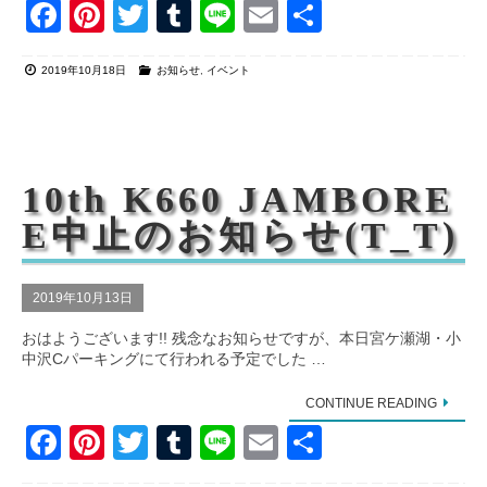
F
Pi
T
T
Li
E
共
a
nt
wi
u
n
m
有
2019年10月18日
お知らせ
,
イベント
c
er
tt
m
e
ail
e
e
er
bl
b
st
r
o
10th K660 JAMBORE
o
E中止のお知らせ(T_T)
k
2019年10月13日
おはようございます!! 残念なお知らせですが、本日宮ケ瀬湖・小
中沢Cパーキングにて行われる予定でした …
CONTINUE READING
F
Pi
T
T
Li
E
共
a
nt
wi
u
n
m
有