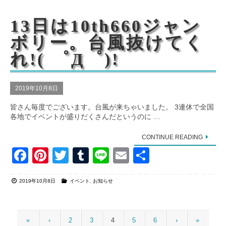
b
st
r
o
13日は10th660ジャン
o
ボリー。台風抜けてく
k
れ!( ゜Д゜)!
2019年10月8日
皆さん毎度でございます。台風が来ちゃいました。 3連休で全国
各地でイベントが盛りだくさんだというのに …
CONTINUE READING
F
Pi
T
T
Li
E
共
a
nt
wi
u
n
m
有
2019年10月8日
イベント
,
お知らせ
c
er
tt
m
e
ail
e
e
er
bl
b
st
r
«
‹
2
3
4
5
6
›
»