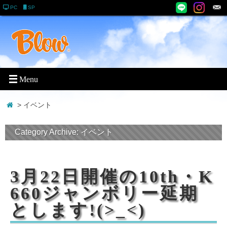
PC
SP
> イベント
Category Archive:
イベント
3月22日開催の10th・K
660ジャンボリー延期
とします!(>_<)