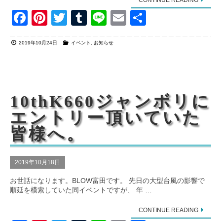
F
Pi
T
T
Li
E
共
a
nt
wi
u
n
m
有
2019年10月24日
イベント
,
お知らせ
c
er
tt
m
e
ail
e
e
er
bl
b
st
r
o
10thK660ジャンボリに
o
エントリー頂いていた
k
皆様へ。
2019年10月18日
お世話になります。BLOW富田です。 先日の大型台風の影響で
順延を模索していた同イベントですが、 年 …
CONTINUE READING