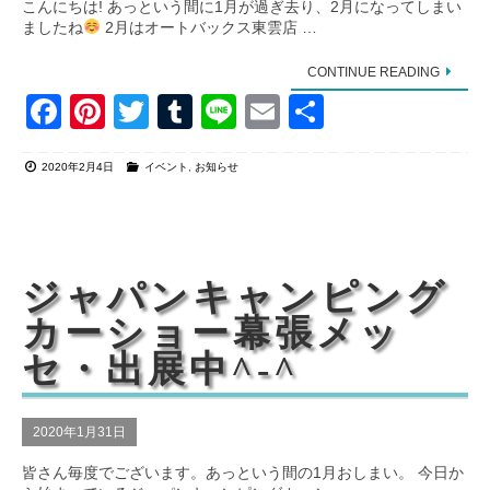
こんにちは! あっという間に1月が過ぎ去り、2月になってしまい
ましたね
2月はオートバックス東雲店 …
CONTINUE READING
F
Pi
T
T
Li
E
共
a
nt
wi
u
n
m
有
2020年2月4日
イベント
,
お知らせ
c
er
tt
m
e
ail
e
e
er
bl
b
st
r
o
ジャパンキャンピング
o
カーショー幕張メッ
k
セ・出展中^-^
2020年1月31日
皆さん毎度でございます。あっという間の1月おしまい。 今日か