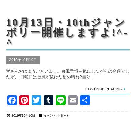
b
st
r
o
10月13日・10thジャン
o
ボリー開催しますよ!^-
k
^
2019年10月10日
皆さんおはようございます。台風予報を気にしながらの今週でし
たが、 日曜日は台風が抜けた後の晴れ?曇り …
CONTINUE READING
F
Pi
T
T
Li
E
共
a
nt
wi
u
n
m
有
2019年10月10日
イベント
,
お知らせ
c
er
tt
m
e
ail
e
e
er
bl