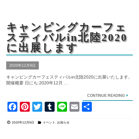
e
e
er
bl
b
st
r
o
キャンピングカーフェ
o
スティバルin北陸2020
k
に出展します
2020年12月9日
キャンピングカーフェスティバルin北陸2020に出展いたします。
開催概要 日にち:2020年12月 …
CONTINUE READING
F
Pi
T
T
Li
E
共
a
nt
wi
u
n
m
有
2020年12月9日
イベント
,
お知らせ
c
er
tt
m
e
ail
e
e
er
bl