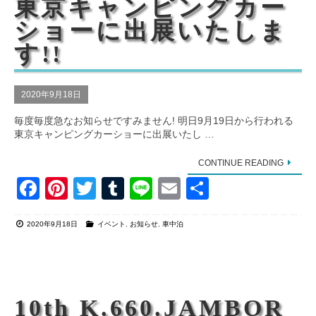
o
東京キャンピングカー
o
ショーに出展いたしま
k
す!!
2020年9月18日
毎度毎度急なお知らせですみません! 明日9月19日から行われる
東京キャンピングカーショーに出展いたし …
CONTINUE READING
F
Pi
T
T
Li
E
共
a
nt
wi
u
n
m
有
2020年9月18日
イベント
,
お知らせ
,
車中泊
c
er
tt
m
e
ail
e
e
er
bl
b
st
r
o
10th K.660.JAMBOR