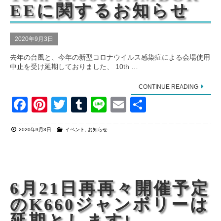
o
EEに関するお知らせ
k
2020年9月3日
去年の台風と、今年の新型コロナウイルス感染症による会場使用
中止を受け延期しておりました、 10th …
CONTINUE READING
F
Pi
T
T
Li
E
共
a
nt
wi
u
n
m
有
2020年9月3日
イベント
,
お知らせ
c
er
tt
m
e
ail
e
e
er
bl
b
st
r
o
6月21日再再々開催予定
o
のK660ジャンボリーは
k
延期とします!