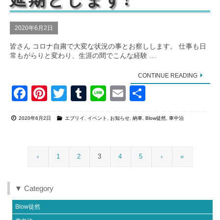
2020年6月2日
皆さん コロナ自粛で大変な状況の事とお察しします。 仕事も日
常もがらりと変わり、生涯の間でこんな経験 …
CONTINUE READING
F
Pi
T
T
Li
E
共
a
nt
wi
u
n
m
有
2020年6月2日
エブリイ
,
イベント
,
お知らせ
,
納車
,
Blow徒然
,
車中泊
c
er
tt
m
e
ail
e
e
er
bl
b
st
r
‹
1
2
3
4
5
›
»
o
o
▼ Category
k
Blow徒然