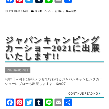
a
nt
wi
u
n
m
有
2021年10月14日
未分類
,
イベント
,
お知らせ
,
Blow徒然
c
er
tt
m
e
ail
e
e
er
bl
b
st
r
o
ジャパンキャンピング
o
カーショー2021に出展
k
いたします!!
2021年3月29日
4月2日～4日に幕張メッセで行われるジャパンキャンピングカー
ショーにブローも出展しますよ～&#x27 …
CONTINUE READING
F
Pi
T
T
Li
E
共