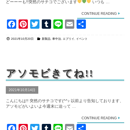
どーーーも!!突然のサチコでございます
いつも …
CONTINUE READING
F
Pi
T
T
Li
E
共
a
nt
wi
u
n
m
有
2021年10月20日
新製品
,
車中泊
,
エブリイ
,
イベント
c
er
tt
m
e
ail
e
e
er
bl
b
st
r
o
アソモビきてね!!
o
k
2021年10月14日
こんにちは!! 突然のサチコです(^^♪ 以前より告知しております、
アソモビがいよいよ今週末に迫って …
CONTINUE READING
F
Pi
T
T
Li
E
共