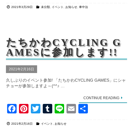
a
nt
wi
u
n
m
有
2021年3月29日
未分類
,
イベント
,
お知らせ
,
車中泊
c
er
tt
m
e
ail
e
e
er
bl
b
st
r
o
たちかわCYCLING G
o
AMESに参加します!!
k
2021年2月16日
久しぶりのイベント参加! 「たちかわCYCLING GAMES」にシャ
チョーが参加しますよ～(^^♪ …
CONTINUE READING
F
Pi
T
T
Li
E
共
a
nt
wi
u
n
m
有
2021年2月16日
イベント
,
お知らせ
c
er
tt
m
e
ail