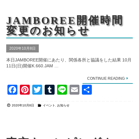
b
st
r
o
JAMBOREE開催時間
o
変更のお知らせ
k
2020年10月8日
本日JAMBOREE開催にあたり、関係各所と協議をした結果 10月
11日(日)開催K.660.JAM …
CONTINUE READING
F
Pi
T
T
Li
E
共
a
nt
wi
u
n
m
有
2020年10月8日
イベント
,
お知らせ
c
er
tt
m
e
ail
e
e
er
bl
b
st
r