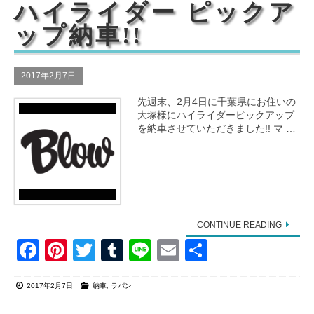
o
ハイライダー ピックア
o
ップ納車!!
k
2017年2月7日
先週末、2月4日に千葉県にお住いの
大塚様にハイライダーピックアップ
を納車させていただきました!! マ …
CONTINUE READING
F
Pi
T
T
Li
E
共
a
nt
wi
u
n
m
有
2017年2月7日
納車
,
ラパン
c
er
tt
m
e
ail