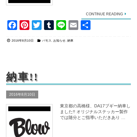
CONTINUE READING
F
Pi
T
T
Li
E
共
a
nt
wi
u
n
m
有
2016年8月10日
バモス
,
お知らせ
,
納車
c
er
tt
m
e
ail
e
e
er
bl
b
st
r
o
納車!!
o
k
2016年8月10日
東京都の高橋様、DA17ブギー納車し
ました!! オリジナルステッカー製作
では随分とご指導いただきあり …