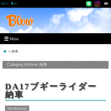
PC
SP
> 納車
Category Archive:
納車
DA17ブギーライダー
納車
2017年4月4日