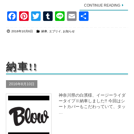
CONTINUE READING
F
Pi
T
T
Li
E
共
a
nt
wi
u
n
m
有
2016年10月6日
納車
,
エブリイ
,
お知らせ
c
er
tt
m
e
ail
e
e
er
bl
b
st
r
o
納車!!
o
k
2016年8月10日
神奈川県の白濱様、イージーライダ
ータイプⅡ納車しました!! 今回はシ
ートカバーもこだわっていて、タッ
…