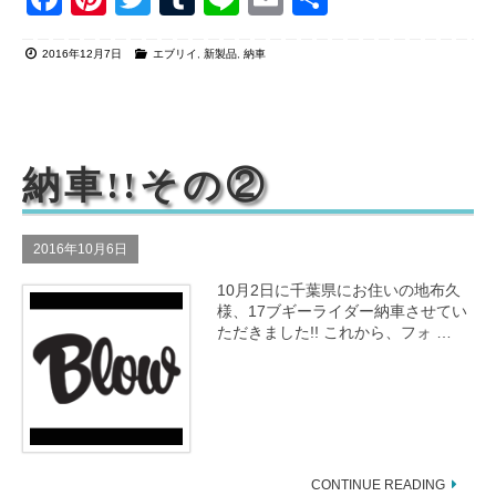
a
nt
wi
u
n
m
有
2016年12月7日
エブリイ
,
新製品
,
納車
c
er
tt
m
e
ail
e
e
er
bl
b
st
r
o
納車!!その②
o
k
2016年10月6日
10月2日に千葉県にお住いの地布久
様、17ブギーライダー納車させてい
ただきました!! これから、フォ …
CONTINUE READING