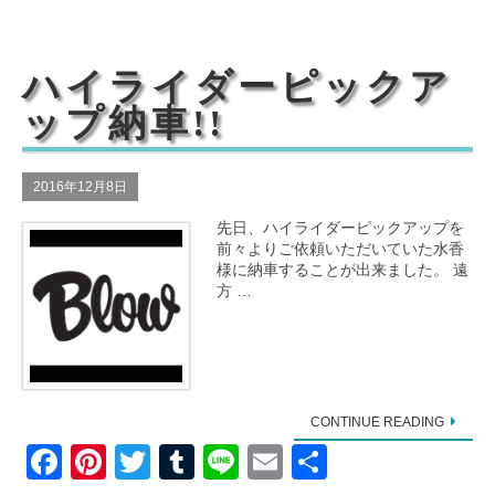
e
e
er
bl
b
st
r
o
ハイライダーピックア
o
ップ納車!!
k
2016年12月8日
先日、ハイライダーピックアップを
前々よりご依頼いただいていた水香
様に納車することが出来ました。 遠
方 …
CONTINUE READING
F
Pi
T
T
Li
E
共