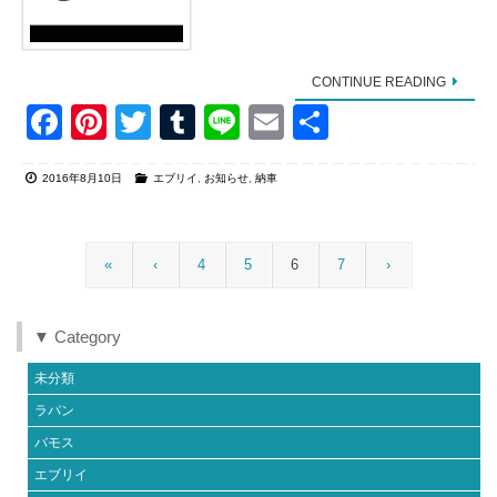
CONTINUE READING
F
Pi
T
T
Li
E
共
a
nt
wi
u
n
m
有
2016年8月10日
エブリイ
,
お知らせ
,
納車
c
er
tt
m
e
ail
e
e
er
bl
b
st
r
«
‹
4
5
6
7
›
o
o
▼ Category
k
未分類
ラパン
バモス
エブリイ