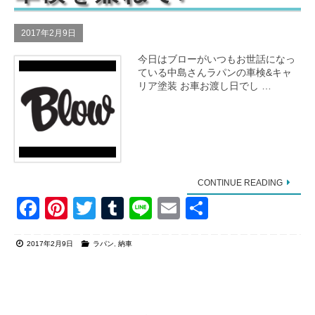
o
k
2017年2月9日
今日はブローがいつもお世話になっ
ている中島さんラパンの車検&キャ
リア塗装 お車お渡し日でし …
CONTINUE READING
F
Pi
T
T
Li
E
共
a
nt
wi
u
n
m
有
2017年2月9日
ラパン
,
納車
c
er
tt
m
e
ail
e
e
er
bl
b
st
r