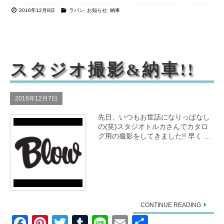
a
nt
wi
u
n
m
有
2016年12月8日
ラパン
,
お知らせ
,
納車
c
er
tt
m
e
ail
e
e
er
bl
b
st
r
o
スタジオ撮影&納車!!
o
k
2016年12月7日
先日、いつもお世話になりっぱなし
の(笑)スタジオトルカさんでカタロ
グ用の撮影をしてきました!! 早く …
CONTINUE READING
F
Pi
T
T
Li
E
共