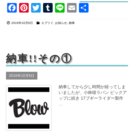
F
Pi
T
T
Li
E
共
a
nt
wi
u
n
m
有
2016年10月6日
エブリイ
,
お知らせ
,
納車
c
er
tt
m
e
ail
e
e
er
bl
b
st
r
o
納車!!その①
o
k
2016年10月6日
納車してから少し時間が経ってしま
いましたが、小林様ラパン ピックア
ップに続き 17ブギーライダー製作
…