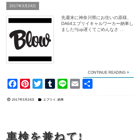
k
2017年3月24日
先週末に神奈川県にお住いの原様、
DA64エブリイキャルワーカー納車し
ました!!(up遅くてごめんなさ …
CONTINUE READING
F
Pi
T
T
Li
E
共
a
nt
wi
u
n
m
有
2017年3月24日
エブリイ
,
納車
c
er
tt
m
e
ail
e
e
er
bl
b
st
r
o
車検を兼ねて!