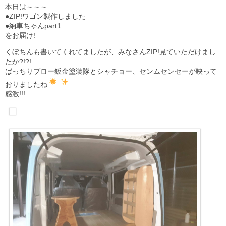
本日は～～～
●ZIP!ワゴン製作しました
●納車ちゃんpart1
をお届け!
くぼちんも書いてくれてましたが、みなさんZIP!見ていただけまし
たか?!?!
ばっちりブロー鈑金塗装隊とシャチョー、センムセンセーが映って
おりましたね
感激!!!