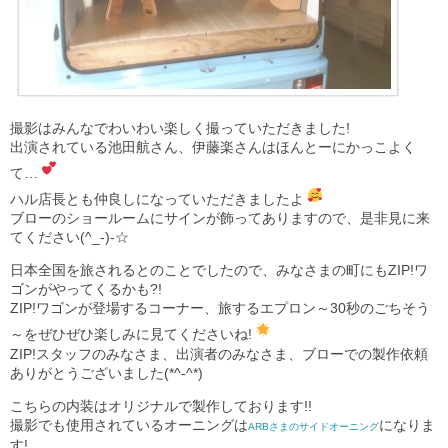
撮影はみんなでわいわい楽しく撮っていただきました!
出演されている池田航さん、伊藤楽さんはほんとーにかっこよく
て…
ハル店長とも仲良しになっていただきましたよ
ブローのショールームにサインが飾ってありますので、是非見に来
てください(^_-)-☆
日本全国を旅されるとのことでしたので、みなさまの町にもZIP!ワ
ゴンがやってくるかも?!
ZIP!ワゴンが登場するコーナー、旅するエプロン～30秒のごちそう
～をぜひぜひ楽しみに見てくださいね!
ZIP!スタッフのみなさま、出演者のみなさま、ブローでの製作依頼
ありがとうございました(*^-^*)
こちらの内装はオリジナルで製作しております!!
撮影でも使用されているオーニングは
になりま
ARBさまのサイドオーニング
す!