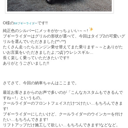
O様の
です!!
64ブギーライダー
純正色のシルバーにメッキがかっちょいい～～!
ブギーライダーはグリルの形状が選べて、今回はタイプ2の可愛いグ
リルを選んでいただきました(*^-^*)
たくさん走ったらエンジン乗せ替えてまた乗ります～～とありがた
いお言葉をいただきましたよ;つД`)ウレシスギル…
長く楽しく乗っていただきたいです!!
ありがとうございました!!
さてさて、今回の納車ちゃんはここまで。
最近お客さまからのお声で多いのが「こんなカスタムもできるんで
すね～!」というもの。
クールライダーのフロントフェイスだけつけたい…もちろんできま
す!
ブギーライダーにしたいけど、クールライダーのウインカーを付け
たい…もちろんできます!
リフトアップだけ施工して欲しい…もちろんできます!などなど。