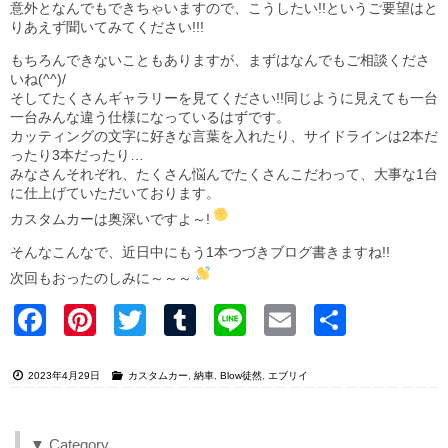
意外となんでもできちゃいますので、こうしたい!!というご要望はと
りあえず聞いてみてください!!!
もちろんできないこともありますが、まずはなんでもご相談くださ
いね(^^)/
そしてたくさんギャラリーを見てください!!同じように見えても一台
一台みんな違う仕様になっているはずです。
カッティングの文字に好きな言葉を入れたり、サイドラインは2本だ
ったり3本だったり…
みなさんそれぞれ、たくさん悩んでたくさんこだわって、大事な1台
に仕上げていただいております。
カスタムカーは奥深いですよ～!
そんなこんなで、近日中にもう1本つづきブログ書きますね!!
次回もおったのしみに～～～
Faceb
Pinter
Twitter
Tumblr
Line
Email
共有
ook
est
2023年4月29日
カスタムカー
,
納車
,
Blow徒然
,
エブリイ
▼ Category