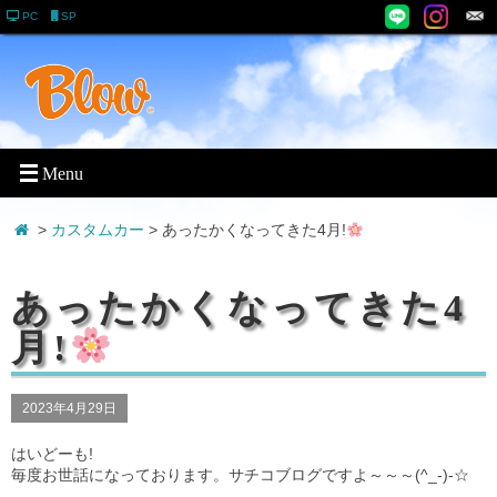
PC
SP
>
カスタムカー
> あったかくなってきた4月!
あったかくなってきた4
月!
2023年4月29日
はいどーも!
毎度お世話になっております。サチコブログですよ～～～(^_-)-☆