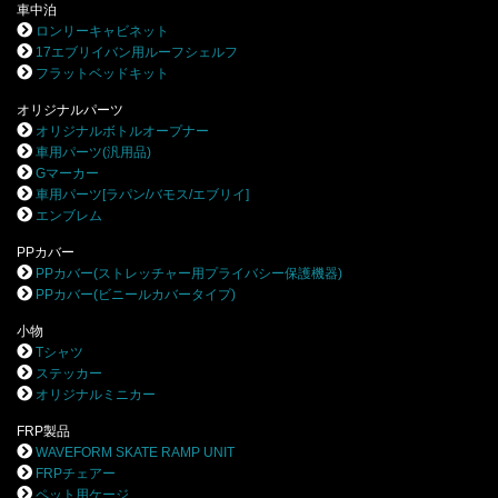
車中泊
ロンリーキャビネット
17エブリイバン用ルーフシェルフ
フラットベッドキット
オリジナルパーツ
オリジナルボトルオープナー
車用パーツ(汎用品)
Gマーカー
車用パーツ[ラパン/バモス/エブリイ]
エンブレム
PPカバー
PPカバー(ストレッチャー用プライバシー保護機器)
PPカバー(ビニールカバータイプ)
小物
Tシャツ
ステッカー
オリジナルミニカー
FRP製品
WAVEFORM SKATE RAMP UNIT
FRPチェアー
ペット用ケージ