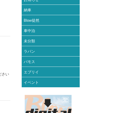
納車
Blow徒然
車中泊
未分類
ラパン
バモス
エブリイ
ださい
イベント