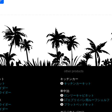
m
有
l
other products
ット
キッチンカー
ット
キッチンカーキット
イダー
車中泊
ライダー
ロンリーキャビネット
ス
17エブリイバン用ルーフシェルフ
ライダー
フラットベッドキット
イダー