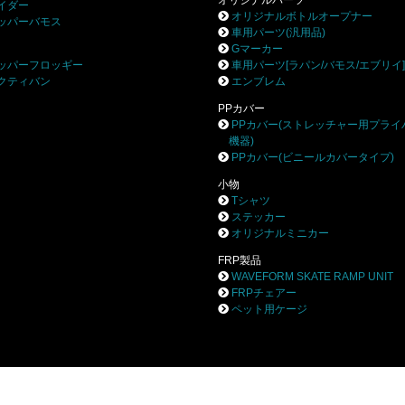
オリジナルパーツ
イダー
オリジナルボトルオープナー
ッパーバモス
車用パーツ(汎用品)
Gマーカー
ッパーフロッギー
車用パーツ[ラパン/バモス/エブリイ
クティバン
エンブレム
PPカバー
PPカバー(ストレッチャー用プライ
機器)
PPカバー(ビニールカバータイプ)
小物
Tシャツ
ステッカー
オリジナルミニカー
FRP製品
WAVEFORM SKATE RAMP UNIT
FRPチェアー
ペット用ケージ
株式会社ブロー
〒252-0244 相模原市中央区田名8531-3
TEL 042-777-0453 FAX 042-777-0456