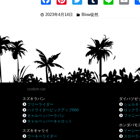
a
nt
wi
u
n
2023年4月14日
Blow徒然
c
er
tt
m
e
ai
e
e
er
bl
b
st
r
o
o
k
custom car
.
スズキラパン
ダイハツゼ
フリーライダー
シェルキ
ハイライダーピックアップ660
ロックラ
キャルペッパーラパン
ファニー
キャルペッパーキャロット
ホンダバモ
スズキキャリイ
イージー
ウーキーライダー
スローラ