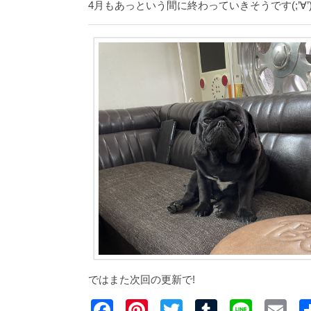
4月もあっという間に終わっていきそうです(;’∀’
ではまた次回の更新で!
F
Pi
T
T
Li
E