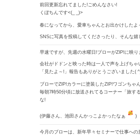
前回更新忘れてました!ごめんなさい!
くぼちんです<(_ _)>
春になってから、愛車ちゃんとお出かけしたよ
SNSに写真を投稿してくださったり、そんな嬉
早速ですが、先週の水曜日!ブローがZIP!に映り
会社がドドンと映った時は一人で声を上げちゃ
「見たよ～!」報告もありがとうございました( ^)o(
ブローでZIP!カラーに塗装したZIP!ワゴンちゃん
毎朝7時50分頃に放送されてるコーナー「旅す
な!
(伊藤さん、池田さんかっこよかったなぁ
)
今月のブローは、新年早々セミナーで仕事への