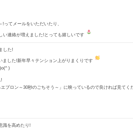
～!ってメールをいただいたり、
しい連絡が増えました!とっても嬉しいです
ました!
いました!新年早々テンション上がりまくりです
^ )
!
るエプロン～30秒のごちそう～」に映っているので良ければ見てく
意識を高めたり!