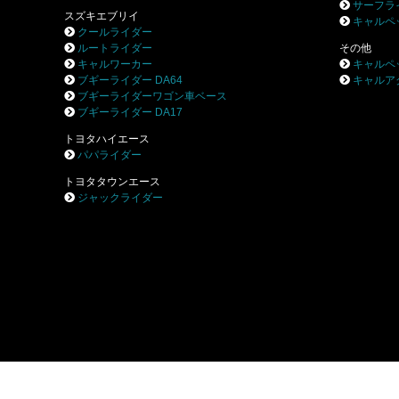
サーフラ
スズキエブリイ
キャルペ
クールライダー
ルートライダー
その他
キャルワーカー
キャルペ
ブギーライダー DA64
キャルア
ブギーライダーワゴン車ベース
ブギーライダー DA17
トヨタハイエース
パパライダー
トヨタタウンエース
ジャックライダー