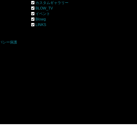
カスタムギャラリー
BLOW_TV
イベント
Blowg
]
LINKS
バシー保護