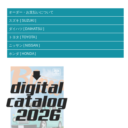
オーダー・お支払いについて
スズキ [ SUZUKI ]
ダイハツ [ DAIHATSU ]
トヨタ [ TOYOTA ]
ニッサン [ NISSAN ]
ホンダ [ HONDA ]