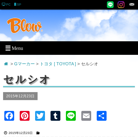
PC
SP
>
Gマーカー
>
トヨタ [ TOYOTA ]
> セルシオ
セルシオ
2015年12月23日
Faceb
Pinter
Twitter
Tumblr
Line
Email
共有
ook
est
2015年12月23日