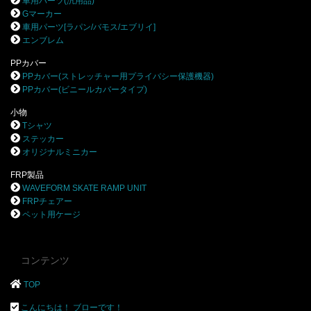
車用パーツ(汎用品)
Gマーカー
車用パーツ[ラパン/バモス/エブリイ]
エンブレム
PPカバー
PPカバー(ストレッチャー用プライバシー保護機器)
PPカバー(ビニールカバータイプ)
小物
Tシャツ
ステッカー
オリジナルミニカー
FRP製品
WAVEFORM SKATE RAMP UNIT
FRPチェアー
ペット用ケージ
コンテンツ
TOP
こんにちは！ ブローです！