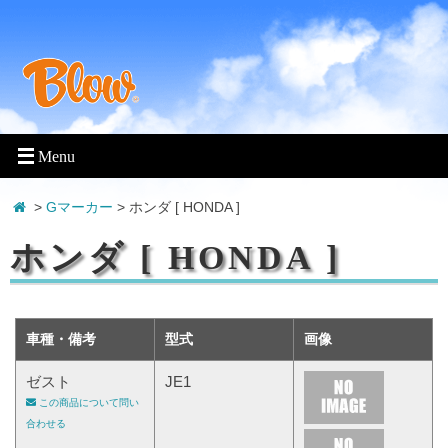
>
Gマーカー
> ホンダ [ HONDA ]
ホンダ [ HONDA ]
車種・備考
型式
画像
ゼスト
JE1
この商品について問い
合わせる