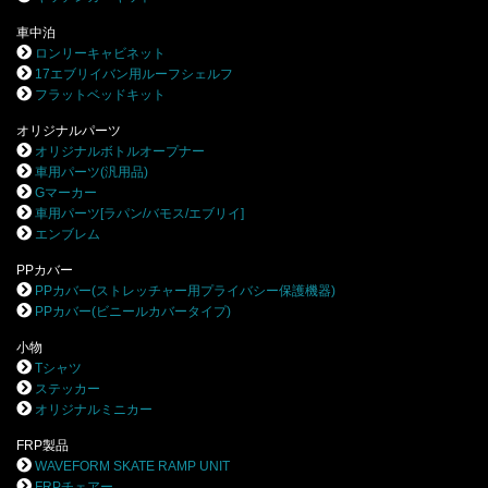
車中泊
ロンリーキャビネット
17エブリイバン用ルーフシェルフ
フラットベッドキット
オリジナルパーツ
オリジナルボトルオープナー
車用パーツ(汎用品)
Gマーカー
車用パーツ[ラパン/バモス/エブリイ]
エンブレム
PPカバー
PPカバー(ストレッチャー用プライバシー保護機器)
PPカバー(ビニールカバータイプ)
小物
Tシャツ
ステッカー
オリジナルミニカー
FRP製品
WAVEFORM SKATE RAMP UNIT
FRPチェアー