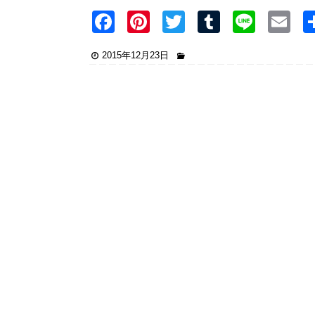
F
Pi
T
T
Li
E
a
nt
wi
u
n
2015年12月23日
c
er
tt
m
e
ai
e
e
er
bl
b
st
r
o
o
k