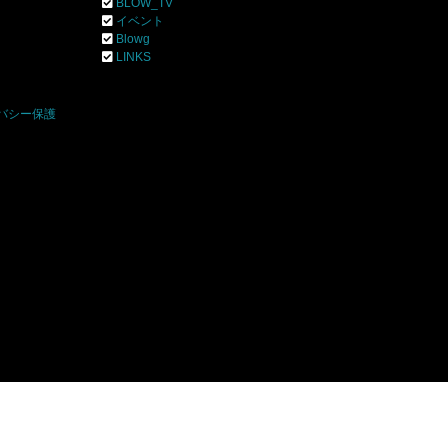
BLOW_TV
イベント
Blowg
]
LINKS
バシー保護