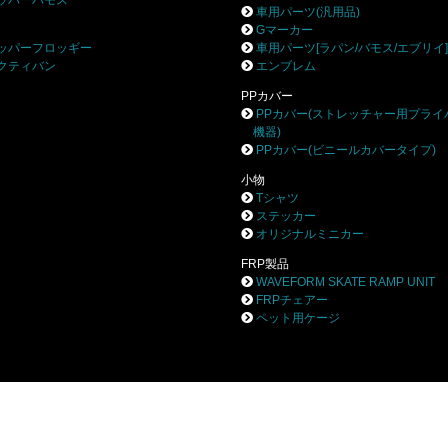
ッパーバモス
車用パーツ(汎用品)
Gマーカー
ッパーフロッギー
車用パーツ[ラパン/バモス/エブリイ
クティバン
エンブレム
PPカバー
PPカバー(ストレッチャー用プライ
機器)
PPカバー(ビニールカバータイプ)
小物
Tシャツ
ステッカー
オリジナルミニカー
FRP製品
WAVEFORM SKATE RAMP UNIT
FRPチェアー
ペット用ケージ
株式会社ブロー
〒252-0244 相模原市中央区田名8531-3
TEL 042-777-0453 FAX 042-777-0456
Privacy Policy