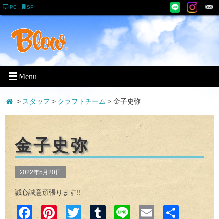
PC
SP
>
スタッフ
>
クラフトチーム
>
金子史弥
金子史弥
2022年5月20日
誠心誠意頑張ります!!
Faceb
Pinter
Twitter
Tumblr
Line
Email
共有