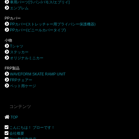
車用パーツ[ラパン/バモス/エブリイ]
エンブレム
PPカバー
PPカバー(ストレッチャー用プライバシー保護機器)
PPカバー(ビニールカバータイプ)
小物
Tシャツ
ステッカー
オリジナルミニカー
FRP製品
WAVEFORM SKATE RAMP UNIT
FRPチェアー
ペット用ケージ
コンテンツ
TOP
こんにちは！ ブローです！
会社概要