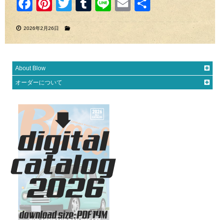
F
Pi
T
T
Li
E
共
a
nt
wi
u
n
m
有
2026年2月26日
c
er
tt
m
e
ail
e
e
er
bl
b
st
r
About Blow
o
オーダーについて
o
k