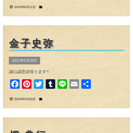
a
nt
wi
u
n
m
有
2022年8月11日
c
er
tt
m
e
ail
e
e
er
bl
b
st
r
o
金子史弥
o
k
2022年5月20日
誠心誠意頑張ります!!
F
Pi
T
T
Li
E
共
a
nt
wi
u
n
m
有
2022年5月20日
c
er
tt
m
e
ail
e
e
er
bl
b
st
r
o