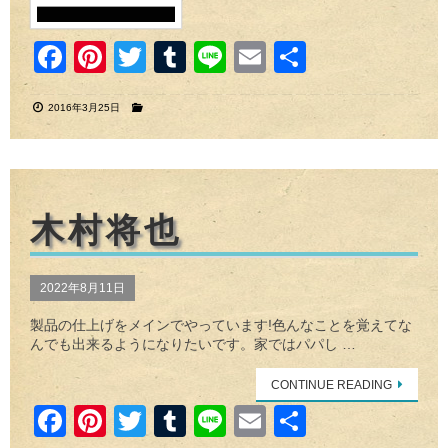
F
Pi
T
T
Li
E
共
a
nt
wi
u
n
m
有
2016年3月25日
c
er
tt
m
e
ail
e
e
er
bl
b
st
r
o
木村将也
o
k
2022年8月11日
製品の仕上げをメインでやっています!色んなことを覚えてな
んでも出来るようになりたいです。家ではパパし …
CONTINUE READING
F
Pi
T
T
Li
E
共