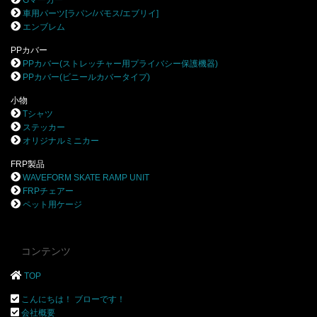
Gマーカー
車用パーツ[ラパン/バモス/エブリイ]
エンブレム
PPカバー
PPカバー(ストレッチャー用プライバシー保護機器)
PPカバー(ビニールカバータイプ)
小物
Tシャツ
ステッカー
オリジナルミニカー
FRP製品
WAVEFORM SKATE RAMP UNIT
FRPチェアー
ペット用ケージ
コンテンツ
TOP
こんにちは！ ブローです！
会社概要