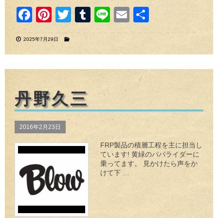
F
Pi
T
T
Li
E
共
a
nt
wi
u
n
m
有
2025年7月29日
c
er
tt
m
e
ail
e
e
er
bl
b
st
r
o
丹野久三
o
k
2016年2月23日
FRP製品の積層工程を主に担当し
ています! 黄緑のパパライダーに
乗ってます。 見かけたら声をか
けて下 …