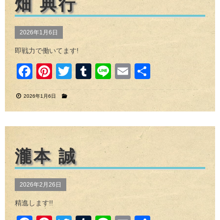
畑 典行
o
k
2026年1月6日
即戦力で働いてます!
F
Pi
T
T
Li
E
共
a
nt
wi
u
n
m
有
2026年1月6日
c
er
tt
m
e
ail
e
e
er
bl
b
st
r
o
瀧本 誠
o
k
2026年2月26日
精進します!!