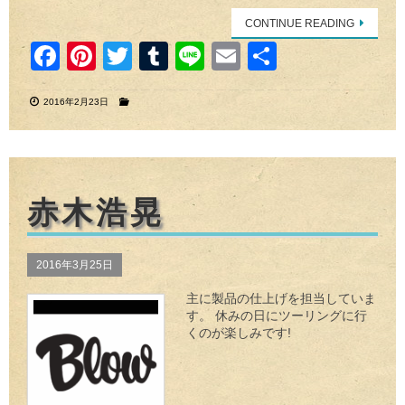
CONTINUE READING
F
Pi
T
T
Li
E
共
a
nt
wi
u
n
m
有
2016年2月23日
c
er
tt
m
e
ail
e
e
er
bl
b
st
r
o
赤木浩晃
o
k
2016年3月25日
主に製品の仕上げを担当していま
す。 休みの日にツーリングに行
くのが楽しみです!