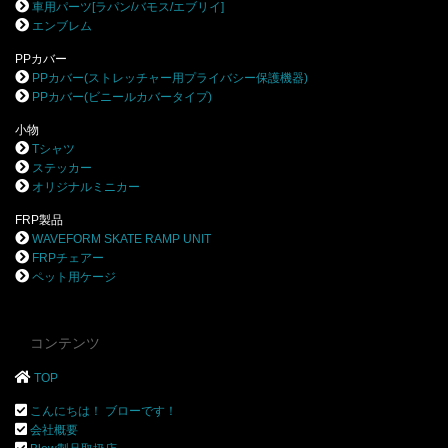
車用パーツ[ラパン/バモス/エブリイ]
エンブレム
PPカバー
PPカバー(ストレッチャー用プライバシー保護機器)
PPカバー(ビニールカバータイプ)
小物
Tシャツ
ステッカー
オリジナルミニカー
FRP製品
WAVEFORM SKATE RAMP UNIT
FRPチェアー
ペット用ケージ
コンテンツ
TOP
こんにちは！ ブローです！
会社概要