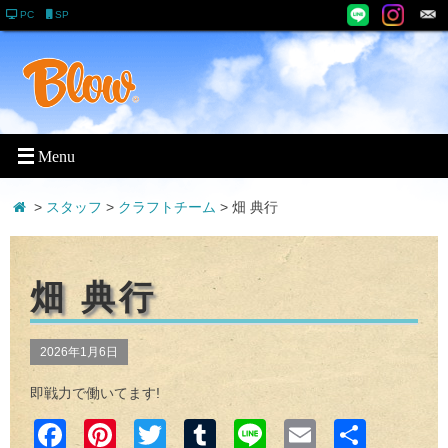
PC
SP
>
スタッフ
>
クラフトチーム
>
畑 典行
畑 典行
2026年1月6日
即戦力で働いてます!
Faceb
Pinter
Twitter
Tumblr
Line
Email
共有