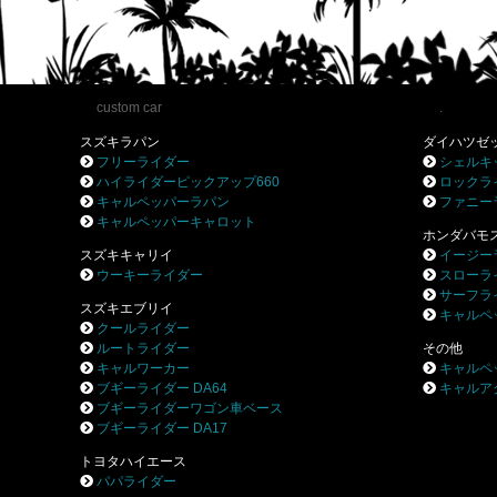
custom car
.
スズキラパン
ダイハツゼ
フリーライダー
シェルキ
ハイライダーピックアップ660
ロックラ
キャルペッパーラパン
ファニー
キャルペッパーキャロット
ホンダバモ
スズキキャリイ
イージー
ウーキーライダー
スローラ
サーフラ
スズキエブリイ
キャルペ
クールライダー
ルートライダー
その他
キャルワーカー
キャルペ
ブギーライダー DA64
キャルア
ブギーライダーワゴン車ベース
ブギーライダー DA17
トヨタハイエース
パパライダー