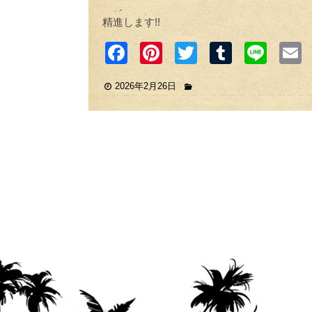
精進します!!
F
Pi
T
T
Li
a
nt
wi
u
n
2026年2月26日
c
er
tt
m
e
e
e
er
bl
b
st
r
o
o
k