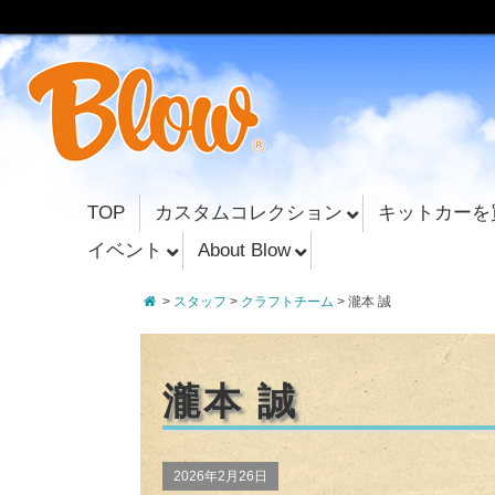
TOP
カスタムコレクション
キットカーを
イベント
About Blow
>
スタッフ
>
クラフトチーム
>
瀧本 誠
瀧本 誠
2026年2月26日