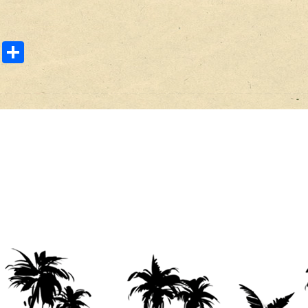
E
共
m
有
ail