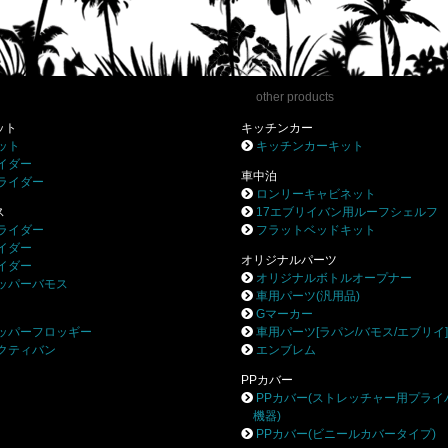
other products
ット
キッチンカー
ット
キッチンカーキット
イダー
車中泊
ライダー
ロンリーキャビネット
ス
17エブリイバン用ルーフシェルフ
ライダー
フラットベッドキット
イダー
オリジナルパーツ
イダー
オリジナルボトルオープナー
ッパーバモス
車用パーツ(汎用品)
Gマーカー
ッパーフロッギー
車用パーツ[ラパン/バモス/エブリイ
クティバン
エンブレム
PPカバー
PPカバー(ストレッチャー用プライ
機器)
PPカバー(ビニールカバータイプ)