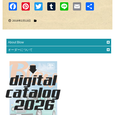
Faceb
Pinter
Twitter
Tumblr
Line
Email
共有
ook
est
2016年2月13日
About Blow
オーダーについて