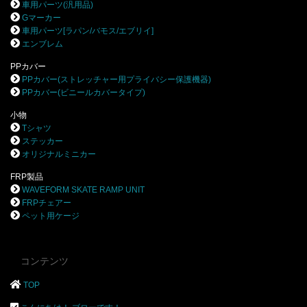
車用パーツ(汎用品)
Gマーカー
車用パーツ[ラパン/バモス/エブリイ]
エンブレム
PPカバー
PPカバー(ストレッチャー用プライバシー保護機器)
PPカバー(ビニールカバータイプ)
小物
Tシャツ
ステッカー
オリジナルミニカー
FRP製品
WAVEFORM SKATE RAMP UNIT
FRPチェアー
ペット用ケージ
コンテンツ
TOP