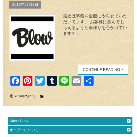
k
2016年2月13日
最近は事務を全般にやらせていた
だいてます。 お客様に喜んでも
らえるような車作りを心がけてい
ます!! …
CONTINUE READING
F
Pi
T
T
Li
E
共
a
nt
wi
u
n
m
有
2016年2月13日
c
er
tt
m
e
ail
e
e
er
bl
b
st
r
About Blow
o
オーダーについて