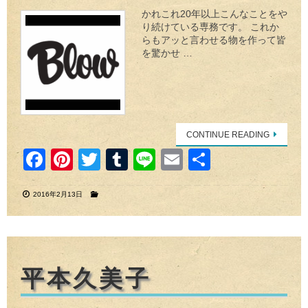
かれこれ20年以上こんなことをや
り続けている専務です。 これか
らもアッと言わせる物を作って皆
を驚かせ …
CONTINUE READING
F
Pi
T
T
Li
E
共
a
nt
wi
u
n
m
有
2016年2月13日
c
er
tt
m
e
ail
e
e
er
bl
b
st
r
o
平本久美子
o