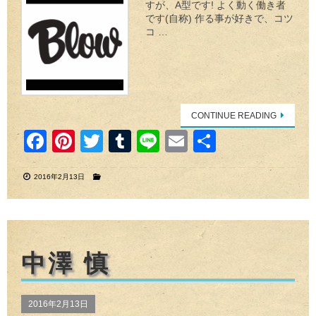
すが、A型です! よく動く働き者
です(自称) 作る事が好きで、コツ
コ …
CONTINUE READING
F
Pi
T
T
Li
E
共
a
nt
wi
u
n
m
有
2016年2月13日
c
er
tt
m
e
ail
e
e
er
bl
b
st
r
o
中澤 慎
o
k
2016年2月13日