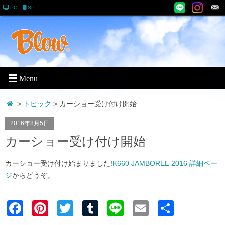
PC
SP
>
トピック
> カーショー受け付け開始
2016年8月5日
カーショー受け付け開始
カーショー受け付け始まりました!
K660 JAMBOREE 2016 詳細ペー
ジ
からどうぞ。
Faceb
Pinter
Twitter
Tumblr
Line
Email
共有
ook
est