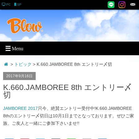
PC
SP
>
トピック
> K.660.JAMBOREE 8th エントリー〆切
2017年9月16日
K.660.JAMBOREE 8th エントリー〆
切
JAMBOREE 2017
只今、絶賛エントリー受付中!K.660.JAMBOREE
8thのエントリー〆切日は10月1日までとなっております。ぜひご家
族、ご友人と一緒にご参加下さいませ!!