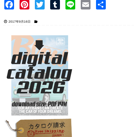
Faceb
Pinter
Twitter
Tumblr
Line
Email
共有
ook
est
2017年9月16日