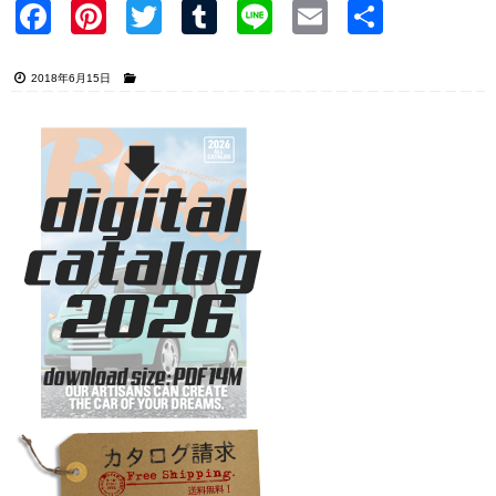
Faceb
Pinter
Twitter
Tumblr
Line
Email
共有
ook
est
2018年6月15日