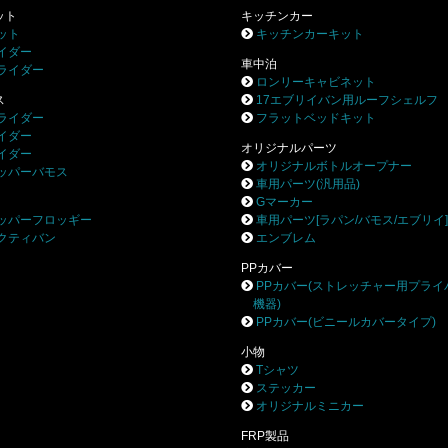
ット
キッチンカー
ット
キッチンカーキット
イダー
車中泊
ライダー
ロンリーキャビネット
ス
17エブリイバン用ルーフシェルフ
ライダー
フラットベッドキット
イダー
オリジナルパーツ
イダー
オリジナルボトルオープナー
ッパーバモス
車用パーツ(汎用品)
Gマーカー
ッパーフロッギー
車用パーツ[ラパン/バモス/エブリイ
クティバン
エンブレム
PPカバー
PPカバー(ストレッチャー用プライ
機器)
PPカバー(ビニールカバータイプ)
小物
Tシャツ
ステッカー
オリジナルミニカー
FRP製品