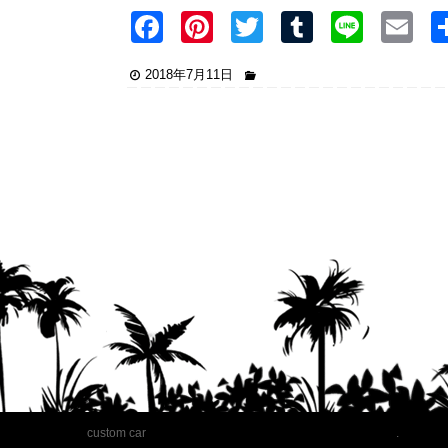
F
Pi
T
T
Li
E
a
nt
wi
u
n
2018年7月11日
c
er
tt
m
e
ai
e
e
er
bl
b
st
r
o
o
k
custom car
.