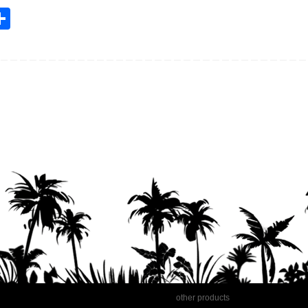
共
m
有
l
other products