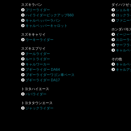
スズキラパン
ダイハツゼ
フリーライダー
シェルキ
ハイライダーピックアップ660
ロックラ
キャルペッパーラパン
ファニー
キャルペッパーキャロット
ホンダバモ
スズキキャリイ
イージー
ウーキーライダー
スローラ
サーフラ
スズキエブリイ
キャルペ
クールライダー
ルートライダー
その他
キャルワーカー
キャルペ
ブギーライダー DA64
キャルア
ブギーライダーワゴン車ベース
ブギーライダー DA17
トヨタハイエース
パパライダー
トヨタタウンエース
ジャックライダー