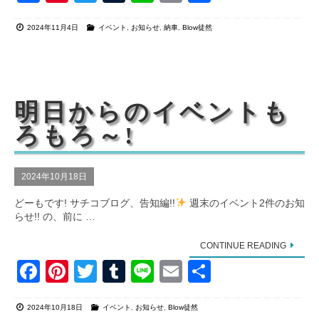
a
nt
wi
u
n
m
有
2024年11月4日
イベント
,
お知らせ
,
納車
,
Blow徒然
c
er
tt
m
e
ail
e
e
er
bl
b
st
r
o
明日からのイベントも
o
ろもろ～!
k
2024年10月18日
どーもです! サチコブログ、告知編!!
週末のイベント2件のお知
らせ!! の、前に …
CONTINUE READING
F
Pi
T
T
Li
E
共
a
nt
wi
u
n
m
有
2024年10月18日
イベント
,
お知らせ
,
Blow徒然
c
er
tt
m
e
ail