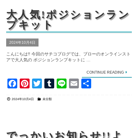
b
st
r
o
大人気!ポジションラン
o
プキット
k
2024年10月4日
こんにちは!! 今回のサチコブログでは、ブローのオンラインスト
アで大人気の ポジションランプキットに …
CONTINUE READING
F
Pi
T
T
Li
E
共
a
nt
wi
u
n
m
有
2024年10月4日
未分類
c
er
tt
m
e
ail
e
e
er
bl
b
st
r
o
でっかいお知らせ!!よ