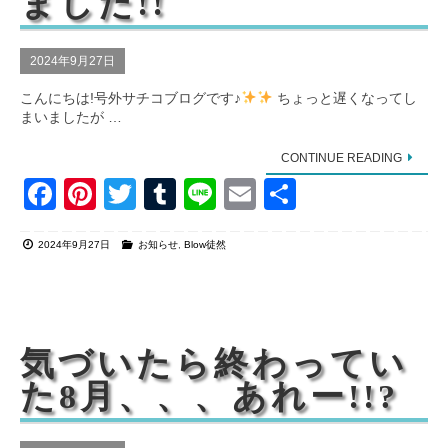
ました!!
2024年9月27日
こんにちは!号外サチコブログです♪
ちょっと遅くなってし
まいましたが …
CONTINUE READING
F
Pi
T
T
Li
E
共
a
nt
wi
u
n
m
有
2024年9月27日
お知らせ
,
Blow徒然
c
er
tt
m
e
ail
e
e
er
bl
b
st
r
o
気づいたら終わってい
o
た8月、、、あれー!!?
k