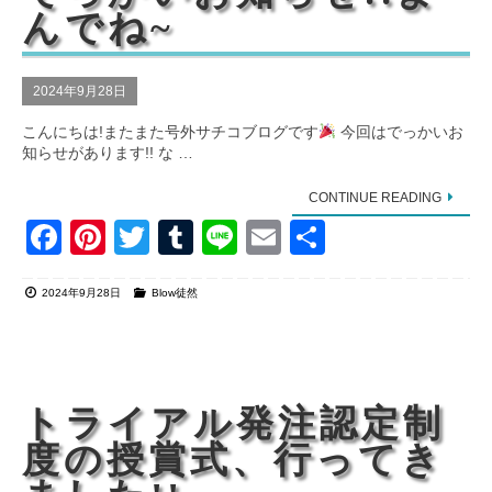
o
んでね~
k
2024年9月28日
こんにちは!またまた号外サチコブログです
今回はでっかいお
知らせがあります!! な …
CONTINUE READING
F
Pi
T
T
Li
E
共
a
nt
wi
u
n
m
有
2024年9月28日
Blow徒然
c
er
tt
m
e
ail
e
e
er
bl
b
st
r
o
トライアル発注認定制
o
度の授賞式、行ってき
k