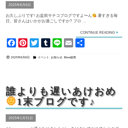
2025年8月8日
お久しぶりです! お盆前サチコブログですよ〜ん
暑すぎる毎
日、皆さんはいかがお過ごしですか? ブロ …
CONTINUE READING
F
Pi
T
T
Li
E
共
a
nt
wi
u
n
m
有
2025年8月8日
イベント
,
お知らせ
,
Blow徒然
c
er
tt
m
e
ail
e
e
er
bl
b
st
r
o
誰よりも遅いあけおめ
o
1末ブログです♪
k
2025年1月31日