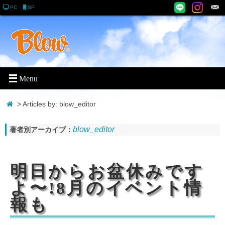
PC
SP
> Articles by: blow_editor
blow_editor
著者別アーカイブ：
明日からお盆休みです
よ〜!8月のイベント情
報も