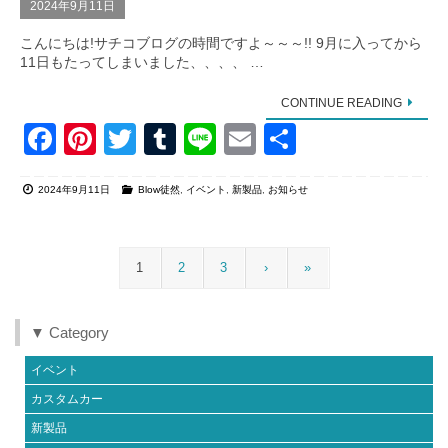
2024年9月11日
こんにちは!サチコブログの時間ですよ～～～!! 9月に入ってから
11日もたってしまいました、、、、 …
CONTINUE READING
F
Pi
T
T
Li
E
共
a
nt
wi
u
n
m
有
2024年9月11日
Blow徒然
,
イベント
,
新製品
,
お知らせ
c
er
tt
m
e
ail
e
e
er
bl
b
st
r
1
2
3
›
»
o
o
▼ Category
k
イベント
カスタムカー
新製品