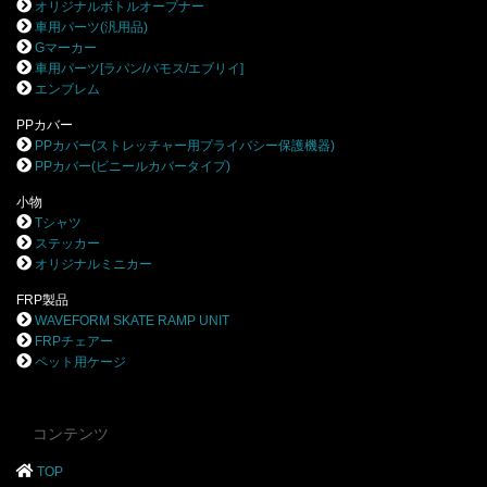
オリジナルボトルオープナー
車用パーツ(汎用品)
Gマーカー
車用パーツ[ラパン/バモス/エブリイ]
エンブレム
PPカバー
PPカバー(ストレッチャー用プライバシー保護機器)
PPカバー(ビニールカバータイプ)
小物
Tシャツ
ステッカー
オリジナルミニカー
FRP製品
WAVEFORM SKATE RAMP UNIT
FRPチェアー
ペット用ケージ
コンテンツ
TOP