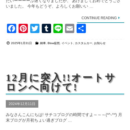
だいーーーーぶ遅くなりましたが、 あけましておめでとうござ
いました。 今年もどうぞ、よろしくお願いい …
CONTINUE READING
F
Pi
T
T
Li
E
共
a
nt
wi
u
n
m
有
2025年1月31日
納車
,
Blow徒然
,
イベント
,
カスタムカー
,
お知らせ
c
er
tt
m
e
ail
e
e
er
bl
b
st
r
o
12月に突入!!オートサ
o
ロンへ向けて!
k
2024年12月11日
みなさんこんにちは! サチコブログの時間ですよ～～～(*^-^*) 月
末ブログが月初ちょい過ぎブログ …