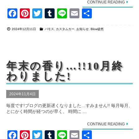
CONTINUE READING
F
Pi
T
T
Li
E
共
a
nt
wi
u
n
m
有
2024年12月11日
バモス
,
カスタムカー
,
お知らせ
,
Blow徒然
c
er
tt
m
e
ail
e
e
er
bl
b
st
r
o
年末の香り…!!10月終
o
わりました!
k
2024年11月4日
毎度です!ブログの更新遅くなりました…すみません!! 毎月毎月、
とにかく時間が経つのが早く、 時間に …
CONTINUE READING
F
Pi
T
T
Li
E
共