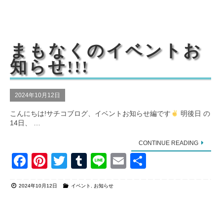
e
e
er
bl
b
st
r
o
まもなくのイベントお
o
知らせ!!!
k
2024年10月12日
こんにちは!サチコブログ、イベントお知らせ編です
明後日 の
14日、 …
CONTINUE READING
F
Pi
T
T
Li
E
共
a
nt
wi
u
n
m
有
2024年10月12日
イベント
,
お知らせ
c
er
tt
m
e
ail
e
e
er
bl