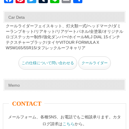
a
nt
wi
u
n
m
有
c
er
tt
m
e
ail
Car Deta
e
e
er
bl
クールライダーフェイスキット、灯火類一式/ヘッドマーク/ダミ
ーランプキット/リアキット/リアゲートパネル/全塗装/オリジナル
b
st
r
ロゴステッカー制作/強化ダンパー/ホイールMLJ DIAL 15インチ
o
テクスチャーブラック/タイヤVITOUR FORMULA X
WSW165/55R15/タフレックルーフキャリア
o
k
この仕様について問い合わせる
クールライダー
Memo
CONTACT
メールフォーム、各種SNS、お電話でもご相談承ります。カタ
ログ請求は
こちら
から。