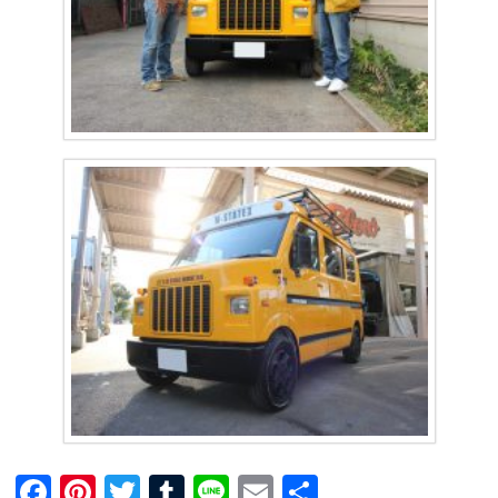
F
Pi
T
T
Li
E
共