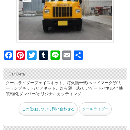
F
Pi
T
T
Li
E
共
a
nt
wi
u
n
m
有
c
er
tt
m
e
ail
Car Deta
e
e
er
bl
クールライダーフェイスキット、灯火類一式/ヘッドマーク/ダミ
ーランプキット/リアキット、灯火類一式/リアゲートパネル/全塗
b
st
r
装/強化ダンパー/オリジナルカッティング
o
o
この仕様について問い合わせる
クールライダー
k