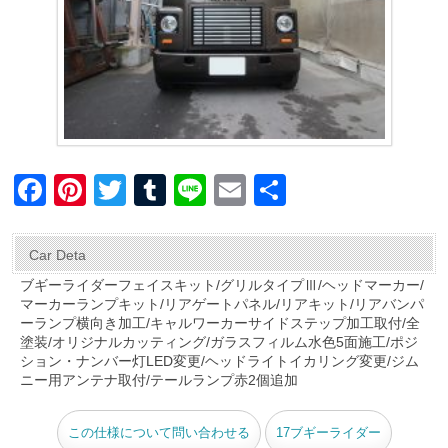
F
Pi
T
T
Li
E
共
a
nt
wi
u
n
m
有
c
er
tt
m
e
ail
Car Deta
e
e
er
bl
ブギーライダーフェイスキット/グリルタイプⅢ/ヘッドマーカー/
マーカーランプキット/リアゲートパネル/リアキット/リアバンパ
b
st
r
ーランプ横向き加工/キャルワーカーサイドステップ加工取付/全
o
塗装/オリジナルカッティング/ガラスフィルム水色5面施工/ポジ
ション・ナンバー灯LED変更/ヘッドライトイカリング変更/ジム
o
ニー用アンテナ取付/テールランプ赤2個追加
k
この仕様について問い合わせる
17ブギーライダー