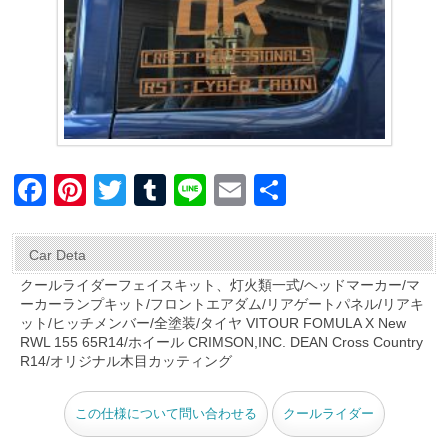
F
Pi
T
T
Li
E
共
a
nt
wi
u
n
m
有
c
er
tt
m
e
ail
Car Deta
e
e
er
bl
クールライダーフェイスキット、灯火類一式/ヘッドマーカー/マ
ーカーランプキット/フロントエアダム/リアゲートパネル/リアキ
b
st
r
ット/ヒッチメンバー/全塗装/タイヤ VITOUR FOMULA X New
o
RWL 155 65R14/ホイール CRIMSON,INC. DEAN Cross Country
R14/オリジナル木目カッティング
o
k
この仕様について問い合わせる
クールライダー