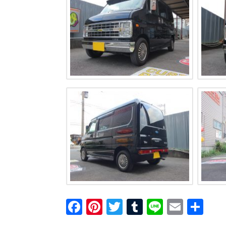
F
Pi
T
T
Li
E
共
a
nt
wi
u
n
m
有