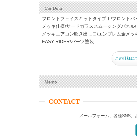
c
er
tt
m
e
ail
Car Deta
e
e
er
bl
フロントフェイスキットタイプⅠ/フロントバ
b
st
r
メッキ仕様/サードガラススムージングパネル/
メッキエアコン吹き出し口/エンブレム金メッキ
o
EASY RIDER/パーツ塗装
o
k
この仕様に
Memo
CONTACT
メールフォーム、各種SNS