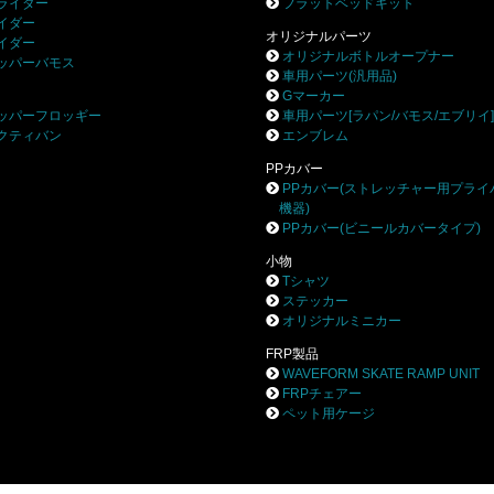
ライダー
フラットベッドキット
イダー
オリジナルパーツ
イダー
オリジナルボトルオープナー
ッパーバモス
車用パーツ(汎用品)
Gマーカー
ッパーフロッギー
車用パーツ[ラパン/バモス/エブリイ
クティバン
エンブレム
PPカバー
PPカバー(ストレッチャー用プライ
機器)
PPカバー(ビニールカバータイプ)
小物
Tシャツ
ステッカー
オリジナルミニカー
FRP製品
WAVEFORM SKATE RAMP UNIT
FRPチェアー
ペット用ケージ