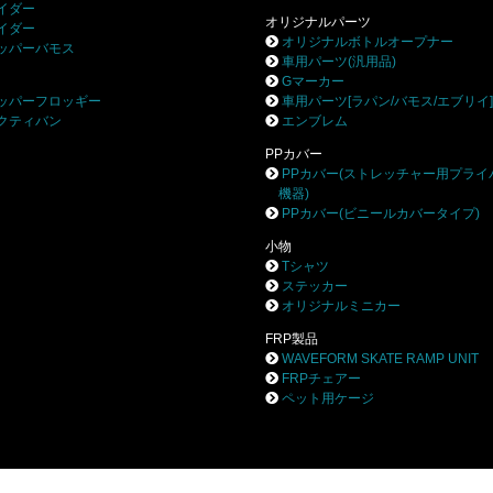
イダー
オリジナルパーツ
イダー
オリジナルボトルオープナー
ッパーバモス
車用パーツ(汎用品)
Gマーカー
ッパーフロッギー
車用パーツ[ラパン/バモス/エブリイ
クティバン
エンブレム
PPカバー
PPカバー(ストレッチャー用プライ
機器)
PPカバー(ビニールカバータイプ)
小物
Tシャツ
ステッカー
オリジナルミニカー
FRP製品
WAVEFORM SKATE RAMP UNIT
FRPチェアー
ペット用ケージ
株式会社ブロー
〒252-0244 相模原市中央区田名8531-3