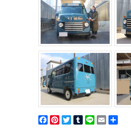
F
Pi
T
T
Li
E
共
a
nt
wi
u
n
m
有