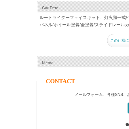
c
er
tt
m
e
ail
Car Deta
e
e
er
bl
ルートライダーフェイスキット、灯火類一式/
b
st
r
パネル/ホイール塗装/全塗装/スライドレール
o
この仕様に
o
k
Memo
CONTACT
メールフォーム、各種SNS