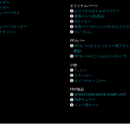
イダー
オリジナルパーツ
イダー
オリジナルボトルオープナー
ッパーバモス
車用パーツ(汎用品)
Gマーカー
ッパーフロッギー
車用パーツ[ラパン/バモス/エブリイ
クティバン
エンブレム
PPカバー
PPカバー(ストレッチャー用プライ
機器)
PPカバー(ビニールカバータイプ)
小物
Tシャツ
ステッカー
オリジナルミニカー
FRP製品
WAVEFORM SKATE RAMP UNIT
FRPチェアー
ペット用ケージ
株式会社ブロー
〒252-0244 相模原市中央区田名8531-3