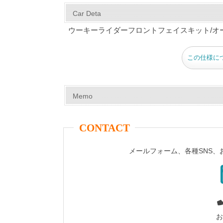
c
er
tt
m
e
ail
Car Deta
e
e
er
bl
ウーキーライダーフロントフェイスキット/オ
b
st
r
o
この仕様に
o
k
Memo
CONTACT
メールフォーム、各種SNS
お