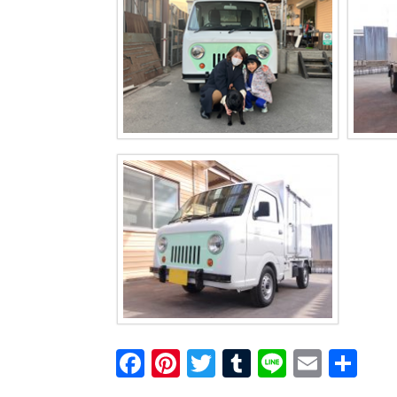
F
Pi
T
T
Li
E
共
a
nt
wi
u
n
m
有