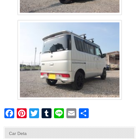
F
Pi
T
T
Li
E
共
a
nt
wi
u
n
m
有
c
er
tt
m
e
ail
Car Deta