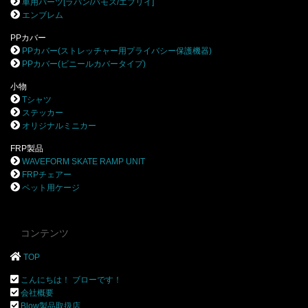
車用パーツ[ラパン/バモス/エブリイ]
エンブレム
PPカバー
PPカバー(ストレッチャー用プライバシー保護機器)
PPカバー(ビニールカバータイプ)
小物
Tシャツ
ステッカー
オリジナルミニカー
FRP製品
WAVEFORM SKATE RAMP UNIT
FRPチェアー
ペット用ケージ
コンテンツ
TOP
こんにちは！ ブローです！
会社概要
Blow製品取扱店