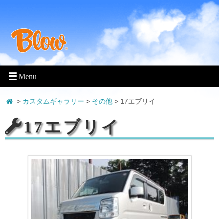
>
カスタムギャラリー
>
その他
>
17エブリイ
17エブリイ