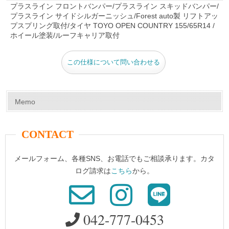
e
e
er
bl
プラスライン フロントバンパー/プラスライン スキッドバンパー/
プラスライン サイドシルガーニッシュ/Forest auto製 リフトアッ
b
st
r
プスプリング取付/タイヤ TOYO OPEN COUNTRY 155/65R14 /
o
ホイール塗装/ルーフキャリア取付
o
この仕様について問い合わせる
k
Memo
CONTACT
メールフォーム、各種SNS、お電話でもご相談承ります。カタ
ログ請求は
こちら
から。
042-777-0453