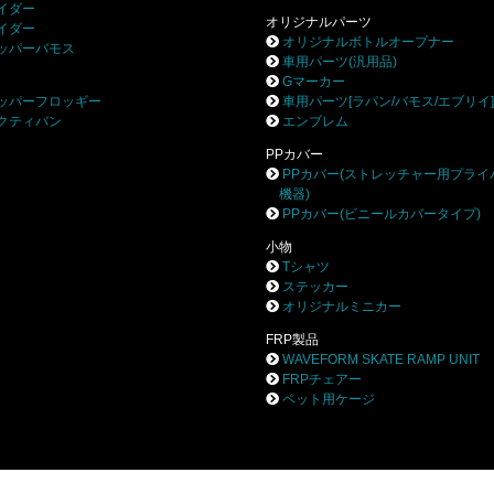
イダー
オリジナルパーツ
イダー
オリジナルボトルオープナー
ッパーバモス
車用パーツ(汎用品)
Gマーカー
ッパーフロッギー
車用パーツ[ラパン/バモス/エブリイ
クティバン
エンブレム
PPカバー
PPカバー(ストレッチャー用プライ
機器)
PPカバー(ビニールカバータイプ)
小物
Tシャツ
ステッカー
オリジナルミニカー
FRP製品
WAVEFORM SKATE RAMP UNIT
FRPチェアー
ペット用ケージ
株式会社ブロー
〒252-0244 相模原市中央区田名8531-3