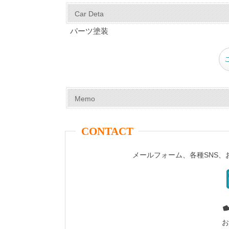
c
er
tt
m
e
ail
Car Deta
e
e
er
bl
パーツ塗装
b
st
r
o
o
k
Memo
CONTACT
メールフォーム、各種SNS
お