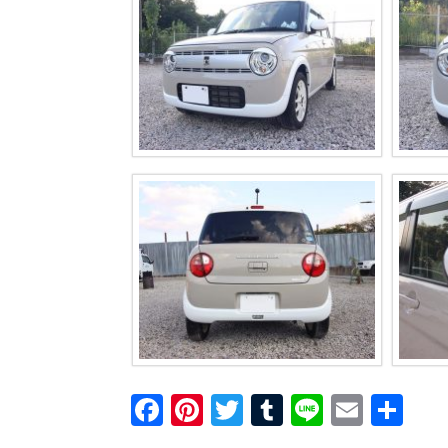
F
Pi
T
T
Li
E
共
a
nt
wi
u
n
m
有