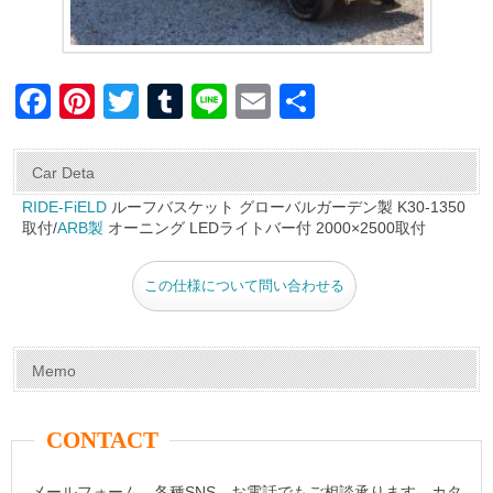
F
Pi
T
T
Li
E
共
a
nt
wi
u
n
m
有
c
er
tt
m
e
ail
Car Deta
e
e
er
bl
RIDE-FiELD
ルーフバスケット グローバルガーデン製 K30-1350
取付/
ARB製
オーニング LEDライトバー付 2000×2500取付
b
st
r
o
この仕様について問い合わせる
o
k
Memo
CONTACT
メールフォーム、各種SNS、お電話でもご相談承ります。カタ