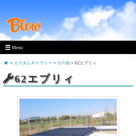
>
カスタムギャラリー
>
その他
>
62エブリィ
62エブリィ