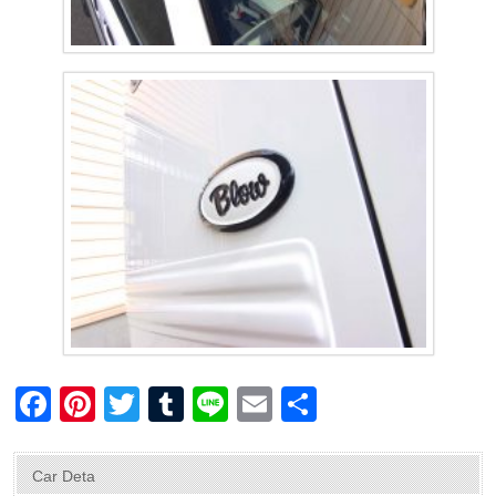
F
Pi
T
T
Li
E
共
a
nt
wi
u
n
m
有
c
er
tt
m
e
ail
Car Deta