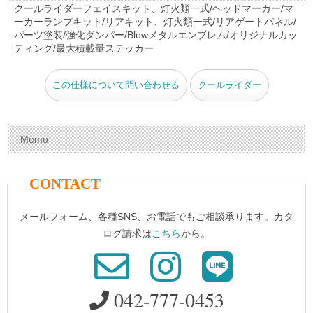
e
e
er
bl
クールライダーフェイスキット、灯火類一式/ヘッドマーカー/マ
ーカーランプキット/リアキット、灯火類一式/リアゲートパネル/
b
st
r
パーツ塗装/強化ダンパー/Blowメタルエンブレム/オリジナルカッ
o
ティング/最大積載量ステッカー
o
この仕様について問い合わせる
クールライダー
k
Memo
CONTACT
メールフォーム、各種SNS、お電話でもご相談承ります。カタ
ログ請求は
こちら
から。
042-777-0453