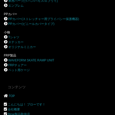
車用パーツ[ラパン/バモス/エブリイ]
エンブレム
PPカバー
PPカバー(ストレッチャー用プライバシー保護機器)
PPカバー(ビニールカバータイプ)
小物
Tシャツ
ステッカー
オリジナルミニカー
FRP製品
WAVEFORM SKATE RAMP UNIT
FRPチェアー
ペット用ケージ
コンテンツ
TOP
こんにちは！ ブローです！
会社概要
Blow製品取扱店