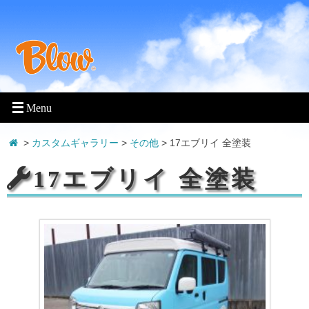
>
カスタムギャラリー
>
その他
>
17エブリイ 全塗装
17エブリイ 全塗装