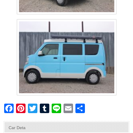
F
Pi
T
T
Li
E
共
a
nt
wi
u
n
m
有
c
er
tt
m
e
ail
Car Deta