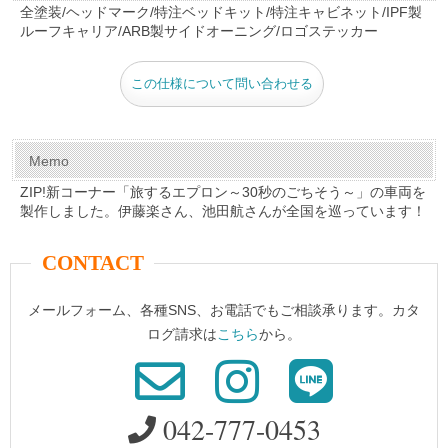
e
e
er
bl
全塗装/ヘッドマーク/特注ベッドキット/特注キャビネット/IPF製
ルーフキャリア/ARB製サイドオーニング/ロゴステッカー
b
st
r
o
この仕様について問い合わせる
o
k
Memo
ZIP!新コーナー「旅するエプロン～30秒のごちそう～」の車両を
製作しました。伊藤楽さん、池田航さんが全国を巡っています！
CONTACT
メールフォーム、各種SNS、お電話でもご相談承ります。カタ
ログ請求は
こちら
から。
042-777-0453