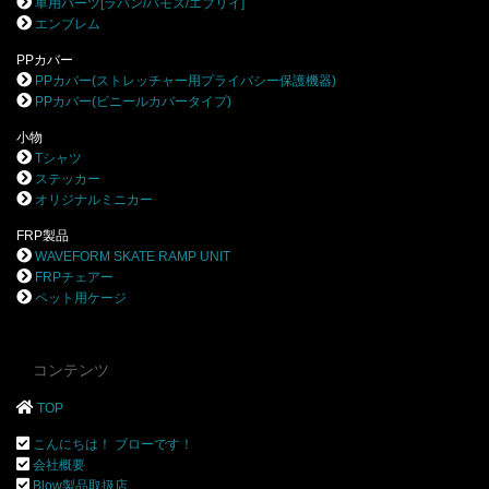
車用パーツ[ラパン/バモス/エブリイ]
エンブレム
PPカバー
PPカバー(ストレッチャー用プライバシー保護機器)
PPカバー(ビニールカバータイプ)
小物
Tシャツ
ステッカー
オリジナルミニカー
FRP製品
WAVEFORM SKATE RAMP UNIT
FRPチェアー
ペット用ケージ
コンテンツ
TOP
こんにちは！ ブローです！
会社概要
Blow製品取扱店