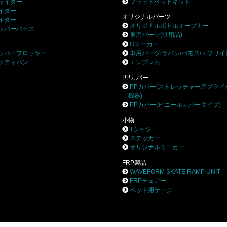
ライダー
フラットベッドキット
イダー
オリジナルパーツ
イダー
オリジナルボトルオープナー
ッパーバモス
車用パーツ(汎用品)
Gマーカー
ッパーフロッギー
車用パーツ[ラパン/バモス/エブリイ
クティバン
エンブレム
PPカバー
PPカバー(ストレッチャー用プライ
機器)
PPカバー(ビニールカバータイプ)
小物
Tシャツ
ステッカー
オリジナルミニカー
FRP製品
WAVEFORM SKATE RAMP UNIT
FRPチェアー
ペット用ケージ