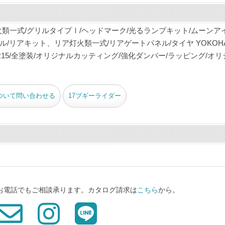
類一式/グリルタイプⅠ/ヘッドマーク/光るランプキット/ムーンア
ル/リアキット、リア灯火類一式/リアゲートパネル/タイヤ YOKOH
DIAL R15/全塗装/オリジナルカッティング/強化ダンパー/ラッピング/オ
ついて問い合わせる
17ブギーライダー
、お電話でもご相談承ります。カタログ請求は
こちら
から。