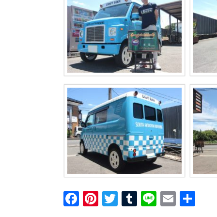
F
Pi
T
T
Li
E
共
a
nt
wi
u
n
m
有