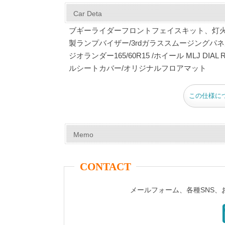
c
er
tt
m
e
ail
Car Deta
e
e
er
bl
ブギーライダーフロントフェイスキット、灯火
b
st
r
製ランプバイザー/3rdガラススムージングパネ
ジオランダー165/60R15 /ホイール MLJ 
o
ルシートカバー/オリジナルフロアマット
o
k
この仕様に
Memo
CONTACT
メールフォーム、各種SNS