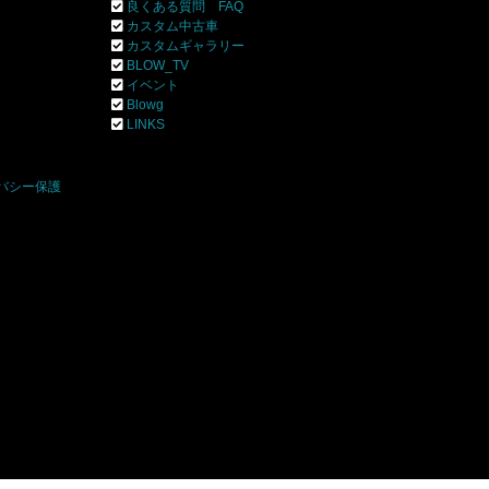
良くある質問 FAQ
カスタム中古車
カスタムギャラリー
BLOW_TV
イベント
Blowg
]
LINKS
バシー保護