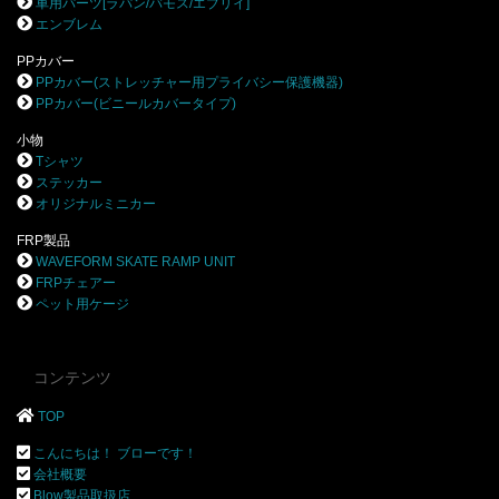
車用パーツ[ラパン/バモス/エブリイ]
エンブレム
PPカバー
PPカバー(ストレッチャー用プライバシー保護機器)
PPカバー(ビニールカバータイプ)
小物
Tシャツ
ステッカー
オリジナルミニカー
FRP製品
WAVEFORM SKATE RAMP UNIT
FRPチェアー
ペット用ケージ
コンテンツ
TOP
こんにちは！ ブローです！
会社概要
Blow製品取扱店