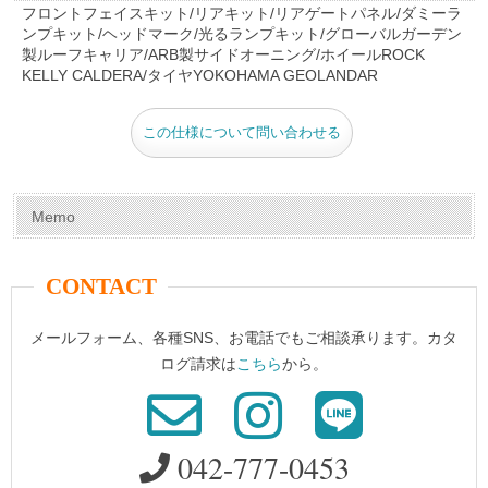
e
e
er
bl
フロントフェイスキット/リアキット/リアゲートパネル/ダミーラ
ンプキット/ヘッドマーク/光るランプキット/グローバルガーデン
b
st
r
製ルーフキャリア/ARB製サイドオーニング/ホイールROCK
o
KELLY CALDERA/タイヤYOKOHAMA GEOLANDAR
o
この仕様について問い合わせる
k
Memo
CONTACT
メールフォーム、各種SNS、お電話でもご相談承ります。カタ
ログ請求は
こちら
から。
042-777-0453