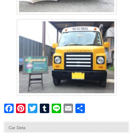
F
Pi
T
T
Li
E
共
a
nt
wi
u
n
m
有
c
er
tt
m
e
ail
Car Deta