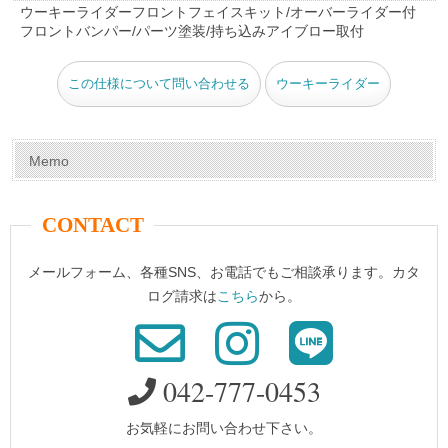
e
e
er
bl
ウーキーライダーフロントフェイスキット/オーバーライダー付
フロントバンパー/パーツ塗装/持ち込みアイブロー取付
b
st
r
o
この仕様について問い合わせる
ウーキーライダー
o
k
Memo
CONTACT
メールフォーム、各種SNS、お電話でもご相談承ります。カタ
ログ請求は
こちら
から。
042-777-0453
お気軽にお問い合わせ下さい。