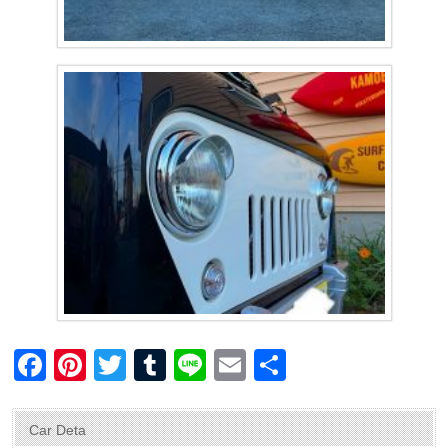
F
Pi
T
T
Li
E
共
a
nt
wi
u
n
m
有
c
er
tt
m
e
ail
Car Deta