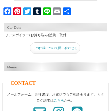
F
Pi
T
T
Li
E
共
a
nt
wi
u
n
m
有
c
er
tt
m
e
ail
Car Deta
e
e
er
bl
リアスポイラー(お持ち込み)塗装・取付
b
st
r
この仕様について問い合わせる
o
o
k
Memo
CONTACT
メールフォーム、各種SNS、お電話でもご相談承ります。カタ
ログ請求は
こちら
から。