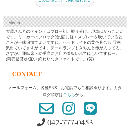
この仕様について問い合わせる
o
o
k
Memo
大澤さん号のペイントはブロー初、塗り分け。現車はかっこいい
です。ミニカーのブロック(台座)に軽くスプレーを吹いていると
ころが一味追加でよいですね。ヘッドライトの黄色具合も 雰囲
気出ていてさすがです。テールランプもきちんと赤が入ってる。
さすが。運転席・助手席にお店の看板いれてほしいですねー。
(商売繁盛)お互い 終わりなきファイトです。(笑)
CONTACT
メールフォーム、各種SNS、お電話でもご相談承ります。カタ
ログ請求は
こちら
から。
042-777-0453