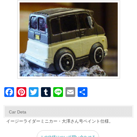
F
Pi
T
T
Li
E
共
a
nt
wi
u
n
m
有
c
er
tt
m
e
ail
Car Deta
e
e
er
bl
イージーライダーミニカー・大澤さん号ペイント仕様。
b
st
r