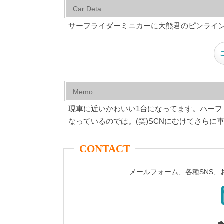
c
er
tt
m
e
ail
Car Deta
e
e
er
bl
サーフライダーミニカーに大熊君のピンライ
b
st
r
o
o
k
Memo
現車に近いかわいい1台になってます。ハーフ
なっているのでは。(笑)SCNにむけてさら
CONTACT
メールフォーム、各種SNS