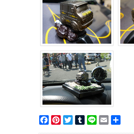
F
Pi
T
T
Li
E
共
a
nt
wi
u
n
m
有