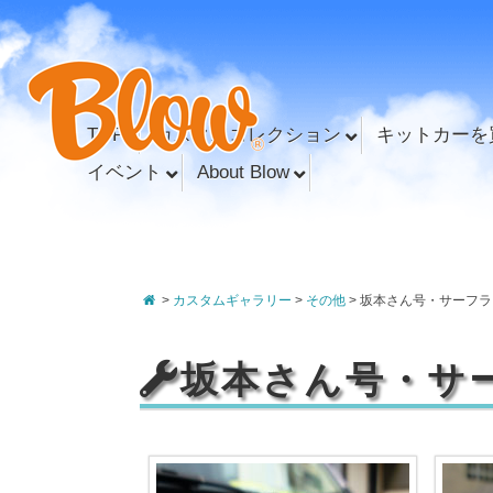
TOP
カスタムコレクション
キットカーを
イベント
About Blow
>
カスタムギャラリー
>
その他
>
坂本さん号・サーフラ
坂本さん号・サ