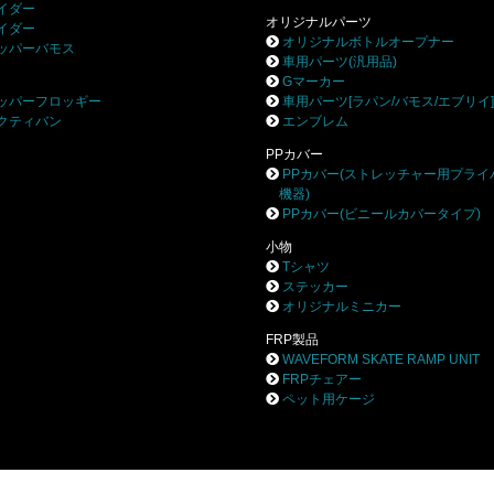
イダー
オリジナルパーツ
イダー
オリジナルボトルオープナー
ッパーバモス
車用パーツ(汎用品)
Gマーカー
ッパーフロッギー
車用パーツ[ラパン/バモス/エブリイ
クティバン
エンブレム
PPカバー
PPカバー(ストレッチャー用プライ
機器)
PPカバー(ビニールカバータイプ)
小物
Tシャツ
ステッカー
オリジナルミニカー
FRP製品
WAVEFORM SKATE RAMP UNIT
FRPチェアー
ペット用ケージ
株式会社ブロー
〒252-0244 相模原市中央区田名8531-3