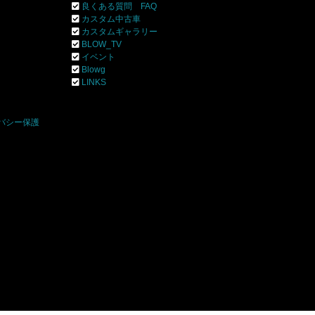
良くある質問 FAQ
カスタム中古車
カスタムギャラリー
BLOW_TV
イベント
Blowg
]
LINKS
バシー保護