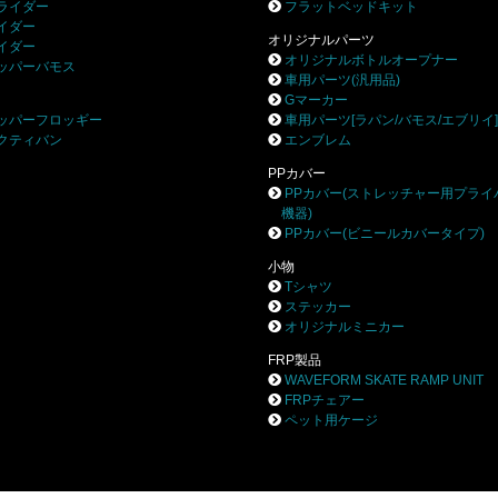
ライダー
フラットベッドキット
イダー
オリジナルパーツ
イダー
オリジナルボトルオープナー
ッパーバモス
車用パーツ(汎用品)
Gマーカー
ッパーフロッギー
車用パーツ[ラパン/バモス/エブリイ
クティバン
エンブレム
PPカバー
PPカバー(ストレッチャー用プライ
機器)
PPカバー(ビニールカバータイプ)
小物
Tシャツ
ステッカー
オリジナルミニカー
FRP製品
WAVEFORM SKATE RAMP UNIT
FRPチェアー
ペット用ケージ