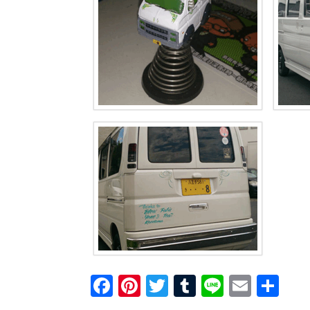
F
Pi
T
T
Li
E
共
a
nt
wi
u
n
m
有