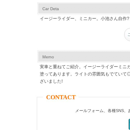
c
er
tt
m
e
ail
Car Deta
e
e
er
bl
イージーライダー、ミニカー。小池さん自作?
b
st
r
o
o
k
Memo
実車と重ねてご紹介。イージーライダーミニ
塗ってあります。ライトの雰囲気もでていて
ざいました!
CONTACT
メールフォーム、各種SNS