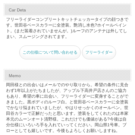
a
nt
wi
u
n
m
有
c
er
tt
m
e
ail
Car Deta
e
e
er
bl
フリーライダーコンプリートキットチェッカータイプの顔つきで
す。世田谷ベースカラーに全塗装。艶消し水色?ホイールペイン
b
st
r
ト。(まだ装着されていませんが。)ルーフのアンテナは外してし
o
まい、スムージングされてます。
o
この仕様について問い合わせる
フリーライダー
k
Memo
岡田様との出会いはメールでのやり取りから。希望の条件に見合
わず1年以上がたちましたが、アップル下高井戸店さんのご協力
もあり、希望の車に出会い、フリーライダーに変身することがで
きました。黒ボディのルーフ白。と世田谷ベースカラーに全塗装
でかなり悩まれていましたが、やはりせっかくのオールペン。世
田谷カラーで正解だったと思います。塗装をしてくれたのは本家
本元のムーンオート清野様。これだけでも価値がある?今後は自
分仕様にいろいろ手を入れていってください。岡山県1号車。ブ
ローとしても嬉しいです。今後もよろしくお願いしますね。