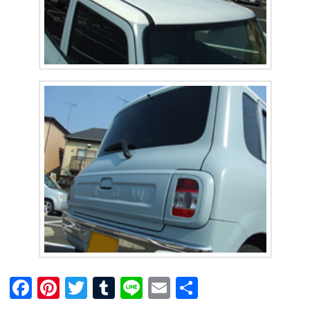
F
Pi
T
T
Li
E
共