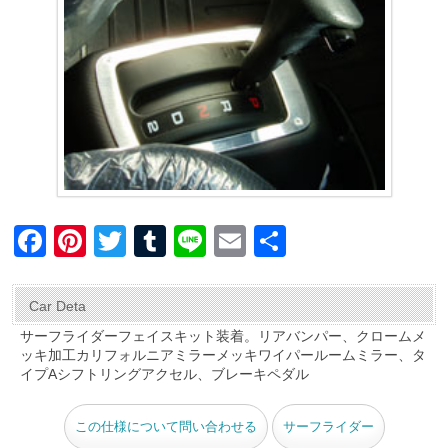
F
Pi
T
T
Li
E
共
a
nt
wi
u
n
m
有
c
er
tt
m
e
ail
Car Deta
e
e
er
bl
サーフライダーフェイスキット装着。リアバンパー、クロームメ
ッキ加工カリフォルニアミラーメッキワイパールームミラー、タ
b
st
r
イプAシフトリングアクセル、ブレーキペダル
o
o
この仕様について問い合わせる
サーフライダー