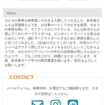
k
Memo
ホビオの新車を納車後にそのまま入庫してくれました。鈴木家さ
んちは居酒屋さんです。お仕事カーとしてホビオを使用。今まで
の車歴を聞いて、マニアックさにウケマシタ。そんな鈴木さんが
選んでくれたサーフライダーは、ピンポイントでハートを射止め
たみたいです。(嬉) サーフライダーにするために車両を購入した
と言ってくれました。(泣)ありがとうございます。今回のリアバ
ンパーはアクティ用にクロームメッキをかけたというこだわりよ
うです。ホビオのリアバンパーの中心の反射板が気に入らなかっ
たようで。。でもこの仕上がり、綺麗にまとまっています。今
後、鈴木家サーフ号での商売繁盛を願います。!宣伝もよろしく
お願いします。
CONTACT
メールフォーム、各種SNS、お電話でもご相談承ります。カタ
ログ請求は
こちら
から。