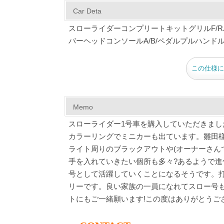
c
er
tt
m
e
ail
Car Deta
e
e
er
bl
スローライダーコンプリートキットグリルF/
b
st
r
バーヘッドコンソールA/B/ペダルプルハンドル
o
この仕様に
o
k
Memo
スローライダー1号車を購入していただきま
カラーリングでミニカーも出ています。雛田
ライト周りのブラックアウトや(オーナーさん
手を入れていきたい個所も多々?あるようで進
号として活躍していくことになるそうです。
リーです。良い家族の一員になれてスロー号
トにもご一緒願います!この度はありがとうご