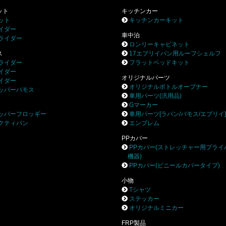
ット
キッチンカー
ット
キッチンカーキット
イダー
車中泊
ライダー
ロンリーキャビネット
ス
17エブリイバン用ルーフシェルフ
ライダー
フラットベッドキット
イダー
オリジナルパーツ
イダー
オリジナルボトルオープナー
ッパーバモス
車用パーツ(汎用品)
Gマーカー
ッパーフロッギー
車用パーツ[ラパン/バモス/エブリイ
クティバン
エンブレム
PPカバー
PPカバー(ストレッチャー用プライ
機器)
PPカバー(ビニールカバータイプ)
小物
Tシャツ
ステッカー
オリジナルミニカー
FRP製品