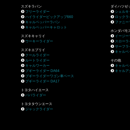
スズキラパン
ダイハツゼ
フリーライダー
シェルキ
ハイライダーピックアップ660
ロックラ
キャルペッパーラパン
ファニー
キャルペッパーキャロット
ホンダバモ
スズキキャリイ
イージー
ウーキーライダー
スローラ
サーフラ
スズキエブリイ
キャルペ
クールライダー
ルートライダー
その他
キャルワーカー
キャルペ
ブギーライダー DA64
キャルア
ブギーライダーワゴン車ベース
ブギーライダー DA17
トヨタハイエース
パパライダー
トヨタタウンエース
ジャックライダー