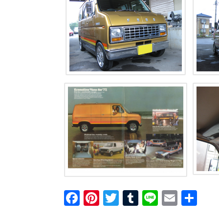
F
Pi
T
T
Li
E
共
a
nt
wi
u
n
m
有