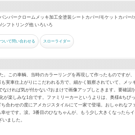
Rバンパークロームメッキ加工全塗装シートカバー/モケットカバー/
/シフトリング他 いろいろ
ついて問い合わせる
スローライダー
した。この車輌、当時のカラーリングを再現して作ったものですが、
様も実車仕上がりにこだわれる方で、細かく観察されていて、メッ
でなければ気が付かない?おまけで画像アップしときます。要確認!)
化が楽しみな1台です。ファミリーカーというよりは、奥様&ちび
打ち合わせの度にアメカジスタイルにて一家で登場。おしゃれなフ
も幸せです。涙。3番目のひなちゃんが、もう少し大きくなったらイ
ざいました。