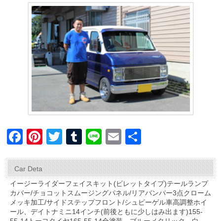
F
Pi
T
T
Li
E
共
a
nt
wi
u
n
m
有
c
er
tt
m
e
ail
Car Deta
e
e
er
bl
イージーライダーフェイスキット(ビレットタイプ)テールランプ
カバー/チョコットスムージングパネル/リアバンパー3点クローム
b
st
r
メッキ加工/サイドステップフロント/シュピーゲル車高調整ホイ
o
ール、デイトナミニ14インチ(前後ともに少しはみ出ます)155-
55-14トーヨタイヤ165-55-14全塗装、ブルーメタリック、白