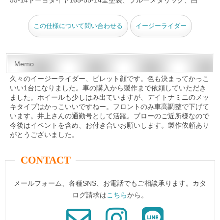
o
k
この仕様について問い合わせる
イージーライダー
Memo
久々のイージーライダー、ビレット顔です。色も決まってかっこ
いい1台になりました。車の購入から製作まで依頼していただき
ました。ホイールも少しはみ出ていますが、デイトナミニのメッ
キタイプはかっこいいですねー。フロントのみ車高調整で下げて
います。井上さんの通勤号として活躍。ブローのご近所様なので
今後はイベントを含め、お付き合いお願いします。製作依頼あり
がとうございました。
CONTACT
メールフォーム、各種SNS、お電話でもご相談承ります。カタ
ログ請求は
こちら
から。