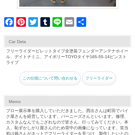
F
Pi
T
T
Li
E
共
a
nt
wi
u
n
m
有
c
er
tt
m
e
ail
Car Deta
e
e
er
bl
フリーライダービレットタイプ全塗装フェンダーアンテナホイー
ル、デイトナミニ、アイボリーTOYOタイヤ165-55-14ピンスト
b
st
r
ライプ
o
o
この仕様について問い合わせる
フリーライダー
k
Memo
ブロー展示車を購入していただきました。西出さんは町田でバイ
ク屋さんを経営しています。バーニーズさんといいます。修理、
カスタムなんでもござれなので皆さん、行ってみてください。本
人、恥ずかしがり屋さんのため背中の画像になっています。笑当
初は娘さんがネットでフリーライダーを見つけ、製作したいとの